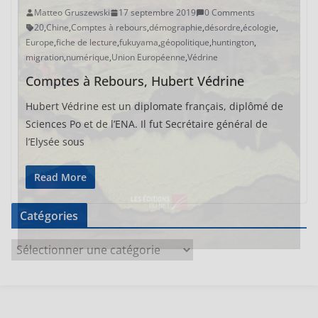
Matteo Gruszewski
17 septembre 2019
0 Comments
20
,
Chine
,
Comptes à rebours
,
démographie
,
désordre
,
écologie
,
Europe
,
fiche de lecture
,
fukuyama
,
géopolitique
,
huntington
,
migration
,
numérique
,
Union Européenne
,
Védrine
Comptes à Rebours, Hubert Védrine
Hubert Védrine est un diplomate français, diplômé de
Sciences Po et de l’ENA. Il fut Secrétaire général de
l’Elysée sous
Read More
Catégories
C
a
t
é