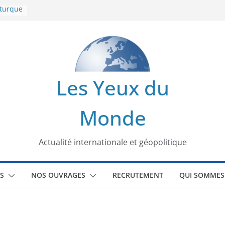
 turque
t
lit
s de la
Les Yeux du
seaux
Monde
tional
Actualité internationale et géopolitique
S
NOS OUVRAGES
RECRUTEMENT
QUI SOMMES