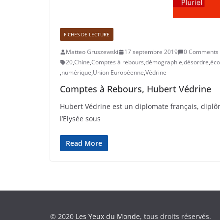
FICHES DE LECTURE
Matteo Gruszewski
17 septembre 2019
0 Comments
20
,
Chine
,
Comptes à rebours
,
démographie
,
désordre
,
éco
,
numérique
,
Union Européenne
,
Védrine
Comptes à Rebours, Hubert Védrine
Hubert Védrine est un diplomate français, diplôm
l’Elysée sous
Read More
© 2020
Les Yeux du Monde
, tous droits réservés.