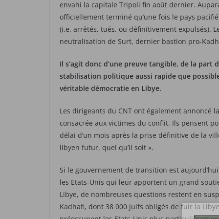
envahi la capitale Tripoli fin août dernier. Aupar
officiellement terminé qu’une fois le pays pacif
(i.e. arrêtés, tués, ou définitivement expulsés). L
neutralisation de Surt, dernier bastion pro-Kadh
Il s’agit donc d’une preuve tangible, de la part
stabilisation politique aussi rapide que possibl
véritable démocratie en Libye.
Les dirigeants du CNT ont également annoncé la 
consacrée aux victimes du conflit. Ils pensent 
délai d’un mois après la prise définitive de la v
libyen futur, quel qu’il soit ».
Si le gouvernement de transition est aujourd’hu
les Etats-Unis qui leur apportent un grand souti
Libye, de nombreuses questions restent en suspe
Kadhafi, dont 38 000 juifs obligés de fuir la Liby
préoccupent les Etats-Unis plus particulièrement 