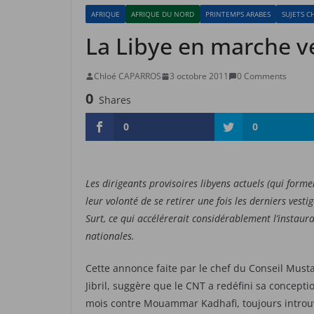
AFRIQUE
AFRIQUE DU NORD
PRINTEMPS ARABES
SUJETS C
La Libye en marche v
Chloé CAPARROS
3 octobre 2011
0 Comments
0
Shares
0
0
Les dirigeants provisoires libyens actuels (qui forme
leur volonté de se retirer une fois les derniers vesti
Surt, ce qui accélérerait considérablement l’instaur
nationales.
Cette annonce faite par le chef du Conseil Must
Jibril, suggère que le CNT a redéfini sa conceptio
mois contre Mouammar Kadhafi, toujours introuva