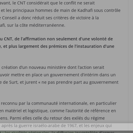
avant, le CNT considérait que le conflit ne serait
ié et les principaux hommes de main de Kadhafi sous contrôle
e Conseil a donc réduit ses critères de victoire à la
afi, sur la côte méditerranéenne.
 du CNT, de l’affirmation non seulement d’une volonté de
e, et plus largement des prémices de l’instauration d’une
création d’un nouveau ministère dont l’action serait
pouvoir mettre en place un gouvernement d’intérim dans un
ille de Surt, et jurent « ne pas prendre part au gouvernement
i reconnu par la communauté internationale, en particulier
en matériel et logistique, comme l’autorité de référence en
ns. Parmi elles celle du retour des exilés du régime
e après la guerre israélo-arabe de 1967, et les enjeux qui
: les rivalités régionales, la diffusion incontrôlée d’armes