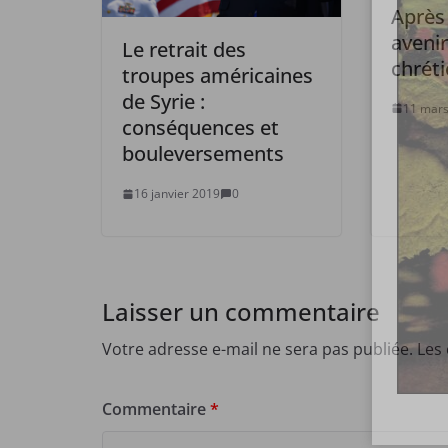
Après
avenir
Le retrait des
chréti
troupes américaines
de Syrie :
11 mars
conséquences et
bouleversements
16 janvier 2019
0
Laisser un commentaire
Votre adresse e-mail ne sera pas publiée.
Les
Commentaire
*