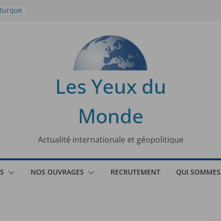
 turque
t
lit
s de la
Les Yeux du
seaux
Monde
tional
Actualité internationale et géopolitique
S
NOS OUVRAGES
RECRUTEMENT
QUI SOMMES