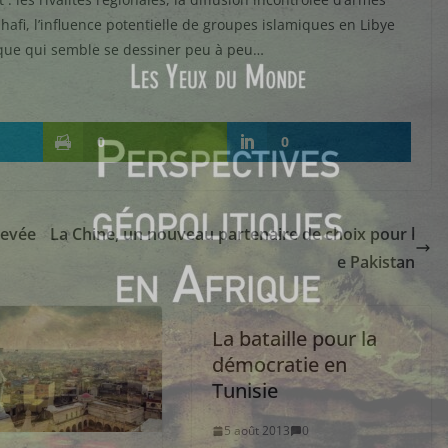
afi, l’influence potentielle de groupes islamiques en Libye
tique qui semble se dessiner peu à peu…
0
0
levée
La Chine, un nouveau partenaire de choix pour l
e Pakistan
La bataille pour la
démocratie en
Tunisie
5 août 2013
0