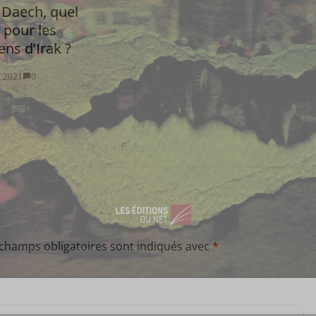
 Daech, quel
 pour les
ens d’Irak ?
 2021
0
 champs obligatoires sont indiqués avec
*