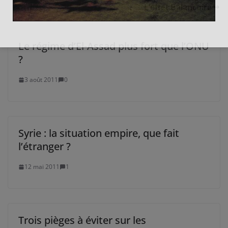
L’effet Balançoire
Le régime d’El-Assad plus fort que l’ONU
?
3 août 2011
0
Syrie : la situation empire, que fait
l’étranger ?
12 mai 2011
1
Trois pièges à éviter sur les