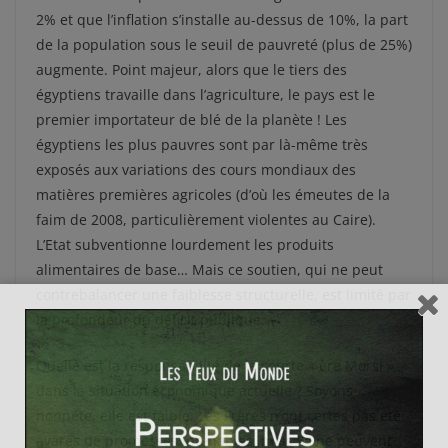
2% et que l’inflation s’installe au-dessus de 10%, la part
de la population sous le seuil de pauvreté (plus de 25%)
augmente. Point majeur, alors que le tiers des
égyptiens travaille dans l’agriculture, le pays est le
premier importateur de blé de la planète ! Les
égyptiens les plus pauvres sont par là-même très
exposés aux variations des cours mondiaux des
matières premières agricoles (d’où les émeutes de la
faim de 2008, particulièrement violentes au Caire).
L’Etat subventionne lourdement les produits
alimentaires de base… Mais ce soutien, qui ne peut
contrebalancer une faiblesse structurelle, est limité par
la profondeur du déficit publique.
Quelle est la responsabilité de la courte « ère Morsi »
dans la situation économique actuelle ? Soyons
honnête, elle est faible. Les Frères n’ont certes pas été
avares de promesses intenables, mais ils ne peuvent