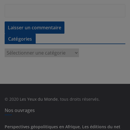
Catégories
C
a
t
é
g
o
r
© 2020
Les Yeux du Monde
, tous droits réservés.
i
e
Nos ouvrages
s
Perspectives géopolitiques en Afrique, Les éditions du net