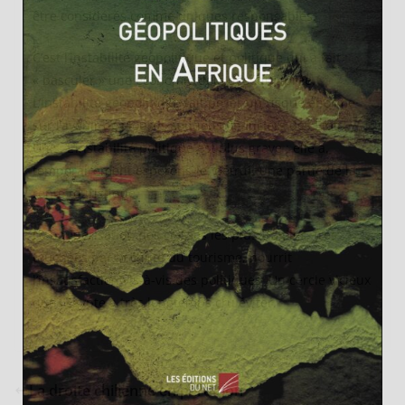
être considérés comme uniques responsables.
C’est l’instabilité géopolitique et politique qui a fait
« basculer » une économie déjà déséquilibrée.
L’instabilité géopolitique fait peser un risque énorme
sur l’avenir des lourds soutiens financiers des Etats-
Unis. L’instabilité politique
est plus grave : elle a,
temporairement espérons-le, détruit une partie de la
rente touristique.
La paupérisation des classes les plus fragiles, très
touchées par la chute du tourisme, nourrit
l’insatisfaction vis-à-vis des politiques. Un cercle vicieux
que l’Egypte a très longtemps cru éviter.
La droite chilienne en perdition