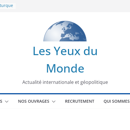
 turque
t
lit
s de la
Les Yeux du
seaux
Monde
tional
Actualité internationale et géopolitique
S
NOS OUVRAGES
RECRUTEMENT
QUI SOMMES