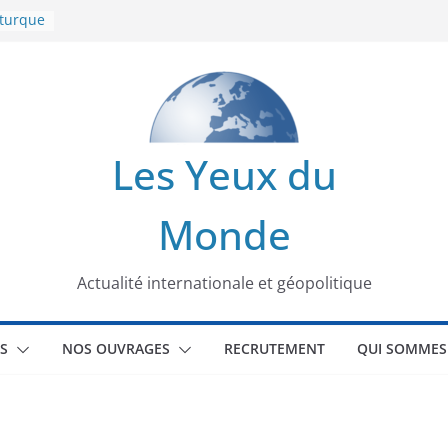
 turque
t
lit
s de la
Les Yeux du
seaux
Monde
tional
Actualité internationale et géopolitique
S
NOS OUVRAGES
RECRUTEMENT
QUI SOMMES