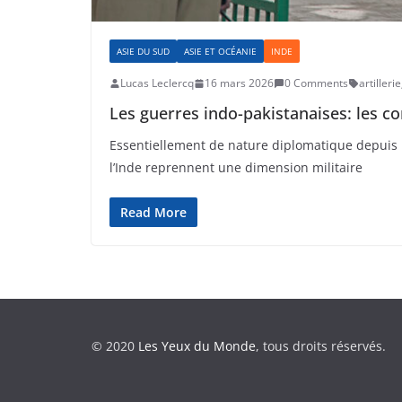
ASIE DU SUD
ASIE ET OCÉANIE
INDE
Lucas Leclercq
16 mars 2026
0 Comments
artillerie
Les guerres indo-pakistanaises: les co
Essentiellement de nature diplomatique depuis la
l’Inde reprennent une dimension militaire
Read More
© 2020
Les Yeux du Monde
, tous droits réservés.