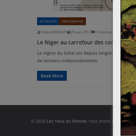
ACTUALITÉS
CARTOGRAPHIE
Pablo MENGUY
20 juin 2017
0 Comments
AQMI
,
Ba
Le Niger au carrefour des conflits
La région du Sahel est depuis longtemps une zon
de sections indépendantistes
Read More
© 2020
Les Yeux du Monde
, tous droits réservés.