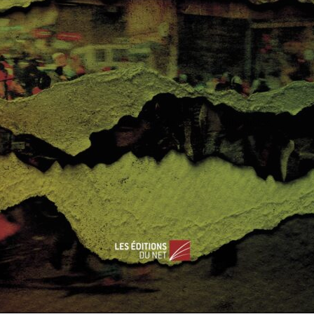
rkhane
,
boko haram
,
Carte
,
Niger
e pauvre et instable. La présence de groupes djihadistes,