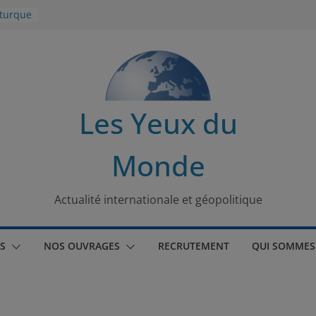
 turque
t
lit
s de la
Les Yeux du
seaux
Monde
tional
Actualité internationale et géopolitique
S
NOS OUVRAGES
RECRUTEMENT
QUI SOMMES