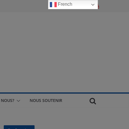
French
 NOUS?
NOUS SOUTENIR