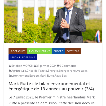
BIOGRAPHIES
ENVIRONNEMENT
EUROPE
POST 2000
UNION EUROPÉENNE
Esteban MORON
31 janvier 2024
0 Comments
Agriculture
,
Crise de l'azote
,
Energie
,
énergie renouvelable
,
Environnement
,
Europe
,
Mark Rutte
,
Pays-Bas
Mark Rutte : le bilan environnemental et
énergétique de 13 années au pouvoir (3/4)
Le 7 juillet 2023, le Premier ministre néerlandais Mark
Rutte a présenté sa démission. Cette décision découle