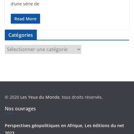
d’une série de
Read More
Catégories
C
a
t
é
g
o
r
© 2020
Les Yeux du Monde
, tous droits réservés.
i
e
Nos ouvrages
s
Perspectives géopolitiques en Afrique, Les éditions du net
2023