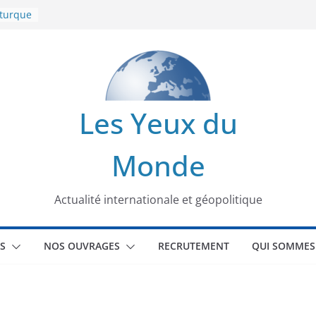
 turque
t
lit
s de la
Les Yeux du
seaux
Monde
tional
Actualité internationale et géopolitique
S
NOS OUVRAGES
RECRUTEMENT
QUI SOMMES