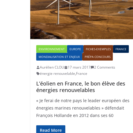
ENVIRONNEMENT
EUROPE
FICHES-EXEMPLES
FRANCE
MONDIALISATION ET ENJEUX
PRÉPA CONCOURS
Aurélien CLOU
17 mars 2017
2 Comments
énergie renouvelable
,
France
L’éolien en France, le bon élève des
énergies renouvelables
« Je ferai de notre pays le leader européen des
énergies marines renouvelables » défendait
François Hollande en 2012 dans ses 60
Read More