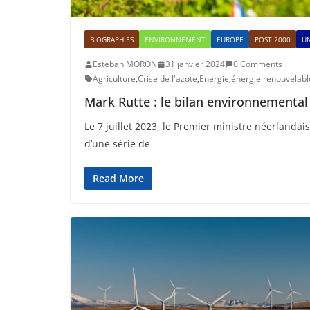
BIOGRAPHIES
ENVIRONNEMENT
EUROPE
POST 2000
U
Esteban MORON
31 janvier 2024
0 Comments
Agriculture
,
Crise de l'azote
,
Energie
,
énergie renouvelabl
Mark Rutte : le bilan environnemental
Le 7 juillet 2023, le Premier ministre néerlanda
d’une série de
Read More