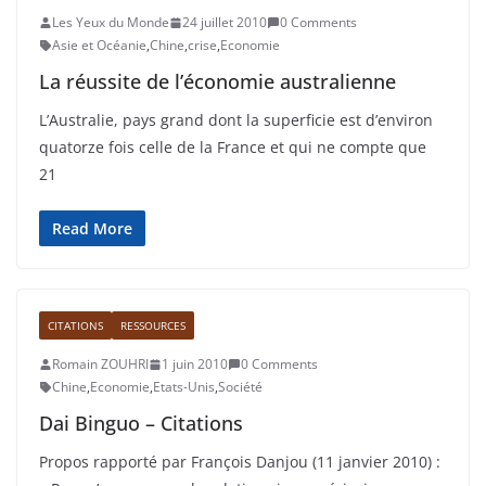
Les Yeux du Monde
24 juillet 2010
0 Comments
Asie et Océanie
,
Chine
,
crise
,
Economie
La réussite de l’économie australienne
L’Australie, pays grand dont la superficie est d’environ
quatorze fois celle de la France et qui ne compte que
21
Read More
CITATIONS
RESSOURCES
Romain ZOUHRI
1 juin 2010
0 Comments
Chine
,
Economie
,
Etats-Unis
,
Société
Dai Binguo – Citations
Propos rapporté par François Danjou (11 janvier 2010) :