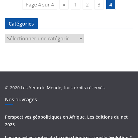
Page 4 sur 4
«
1
2
3
4
Catégories
C
a
t
é
g
o
r
© 2020
Les Yeux du Monde
, tous droits réservés.
i
e
Nos ouvrages
s
Perspectives géopolitiques en Afrique, Les éditions du net
2023
Les nouvelles routes de la soie chinoises : quelle évolution ?