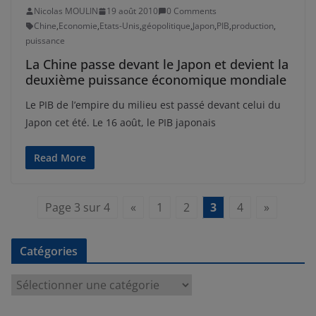
Nicolas MOULIN
19 août 2010
0 Comments
Chine
,
Economie
,
Etats-Unis
,
géopolitique
,
Japon
,
PIB
,
production
,
puissance
La Chine passe devant le Japon et devient la
deuxième puissance économique mondiale
Le PIB de l’empire du milieu est passé devant celui du
Japon cet été. Le 16 août, le PIB japonais
Read More
Page 3 sur 4
«
1
2
3
4
»
Catégories
C
a