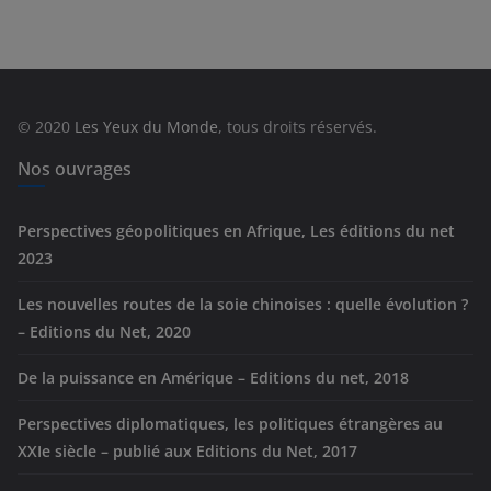
t
é
g
o
r
© 2020
Les Yeux du Monde
, tous droits réservés.
i
e
Nos ouvrages
s
Perspectives géopolitiques en Afrique, Les éditions du net
2023
Les nouvelles routes de la soie chinoises : quelle évolution ?
– Editions du Net, 2020
De la puissance en Amérique – Editions du net, 2018
Perspectives diplomatiques, les politiques étrangères au
XXIe siècle – publié aux Editions du Net, 2017