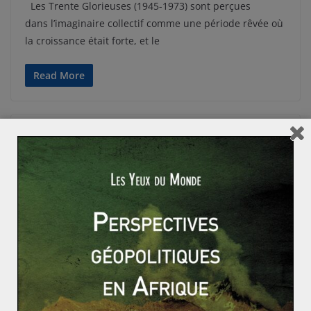
Les Trente Glorieuses (1945-1973) sont perçues
dans l’imaginaire collectif comme une période rêvée où
la croissance était forte, et le
Read More
GÉOÉCONOMIE
Hadrien LECLERC
20 décembre 2013
0 Comments
Economie
La fin des paradis fiscaux est-elle proche ?
En 2009 suite au G20 de Londres, la fin des paradis
fiscaux avait été proclamée, mais depuis ils n’ont pas
Read More