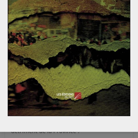
ACTUALITÉS
EUROPE
UNION EUROPÉENNE
Hadrien LECLERC
6 décembre 2013
1 Comment
Economie
,
Europe
La zone euro tiendra-t-elle le choc ?
En 1961, R.Mundell publie Théorie des zones
monétaires optimales, ce qui lui vaudra d’obtenir le
prix Nobel en 1999. Ces
Read More
EUROPE
FRANCE
Hadrien LECLERC
21 novembre 2013
0 Comments
Economie
Paris concentre-t-elle les richesses au
détriment de la Province ?