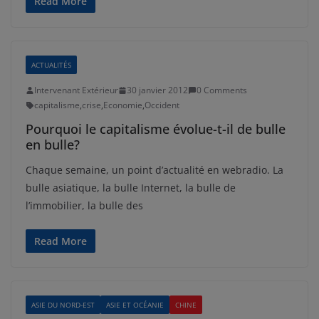
Read More
ACTUALITÉS
Intervenant Extérieur
30 janvier 2012
0 Comments
capitalisme
,
crise
,
Economie
,
Occident
Pourquoi le capitalisme évolue-t-il de bulle
en bulle?
Chaque semaine, un point d’actualité en webradio. La
bulle asiatique, la bulle Internet, la bulle de
l’immobilier, la bulle des
Read More
ASIE DU NORD-EST
ASIE ET OCÉANIE
CHINE