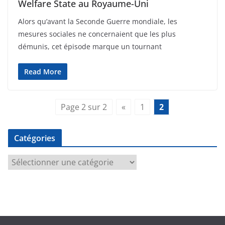
Welfare State au Royaume-Uni
Alors qu’avant la Seconde Guerre mondiale, les
mesures sociales ne concernaient que les plus
démunis, cet épisode marque un tournant
Read More
Page 2 sur 2
«
1
2
Catégories
C
a
t
é
g
o