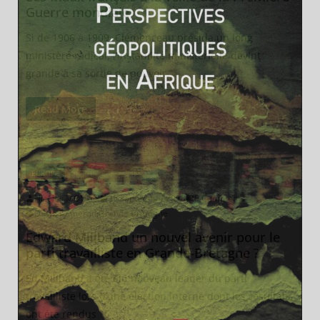
Guerre mondiale
Si de 1906 à 1909, Clémenceau présida un long
ministère radical, l’instabilité ministérielle devint
grande à sa sortie de pouvoir.
Read More
EUROPE
GRANDE-BRETAGNE
Nicolas MOULIN
25 septembre 2010
0 Comments
David Cameron
,
Grande Bretagne
Edward Miliband un nouvel avenir pour le
parti travailliste en Grande-Bretagne ?
Ed Miliband a été élu nouveau leader du parti
travailliste lors d’une élection interne dont les résultats
ont été rendus