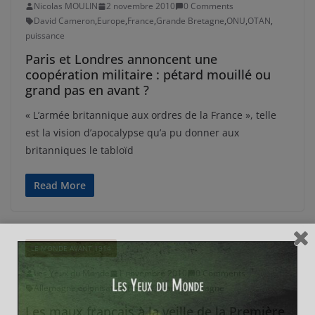
Nicolas MOULIN
2 novembre 2010
0 Comments
David Cameron
,
Europe
,
France
,
Grande Bretagne
,
ONU
,
OTAN
,
puissance
Paris et Londres annoncent une
coopération militaire : pétard mouillé ou
grand pas en avant ?
« L’armée britannique aux ordres de la France », telle
est la vision d’apocalypse qu’a pu donner aux
britanniques le tabloïd
Read More
LE MONDE AVANT 1914
Les Yeux du Monde
1 novembre 2010
0 Comments
Allemagne
,
colonisation
,
France
,
Grande Bretagne
Les maux français à la veille de la Première