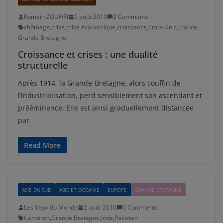
Romain ZOUHRI
9 août 2010
2 Comments
chômage
,
crise
,
crise économique
,
croissance
,
Etats-Unis
,
France
,
Grande Bretagne
Croissance et crises : une dualité
structurelle
Après 1914, la Grande-Bretagne, alors couffin de
l’industrialisation, perd sensiblement son ascendant et
prééminence. Elle est ainsi graduellement distancée
par
Read More
ASIE DU SUD
ASIE ET OCÉANIE
EUROPE
GRANDE-BRETAGNE
Les Yeux du Monde
2 août 2010
0 Comments
Cameron
,
Grande Bretagne
,
Inde
,
Pakistan