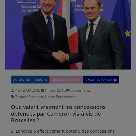
ACTUALITÉS
EUROPE
GRANDE-BRETAGNE
UNION EUROPÉENNE
Pierre MALARD
4 mars 2016
0 Comments
Grande Bretagne
,
Union Européenne
Que valent vraiment les concessions
obtenues par Cameron vis-à-vis de
Bruxelles ?
Si Londres a effectivement obtenu des concessions