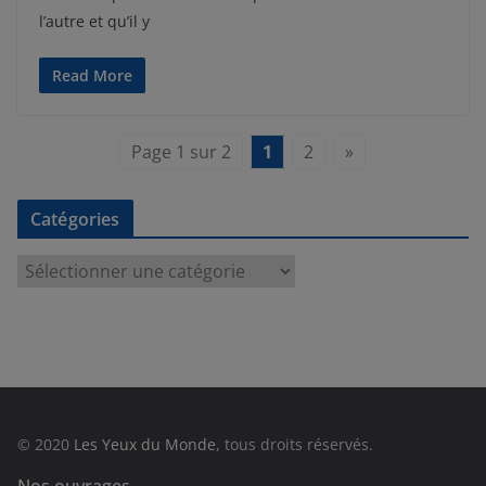
l’autre et qu’il y
Read More
Page 1 sur 2
1
2
»
Catégories
C
a
t
é
g
o
r
© 2020
Les Yeux du Monde
, tous droits réservés.
i
e