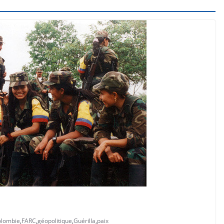
olombie
,
FARC
,
géopolitique
,
Guérilla
,
paix