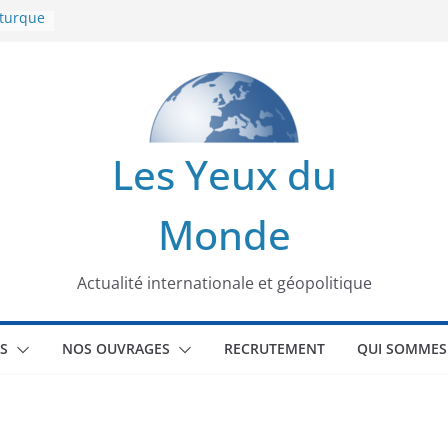
 turque
t
lit
s de la
Les Yeux du
seaux
Monde
tional
Actualité internationale et géopolitique
S
NOS OUVRAGES
RECRUTEMENT
QUI SOMMES