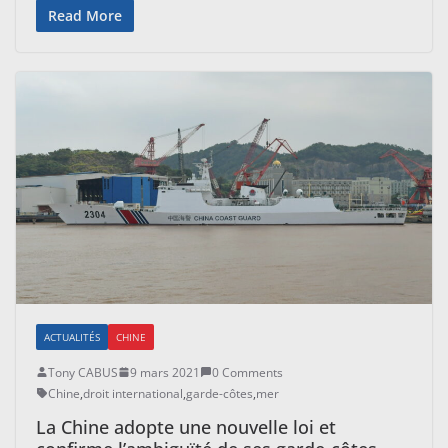
Read More
ACTUALITÉS
CHINE
Tony CABUS
9 mars 2021
0 Comments
Chine
,
droit international
,
garde-côtes
,
mer
La Chine adopte une nouvelle loi et