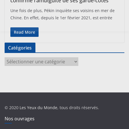
confirme l’ambiguïté de ses garde-côtes
Une fois de plus, Pékin inquiète ses voisins en mer de
Chine. En effet, depuis le 1er février 2021, est entrée
Read More
Catégories
C
a
t
é
g
o
r
© 2020
Les Yeux du Monde
, tous droits réservés.
i
e
Nos ouvrages
s