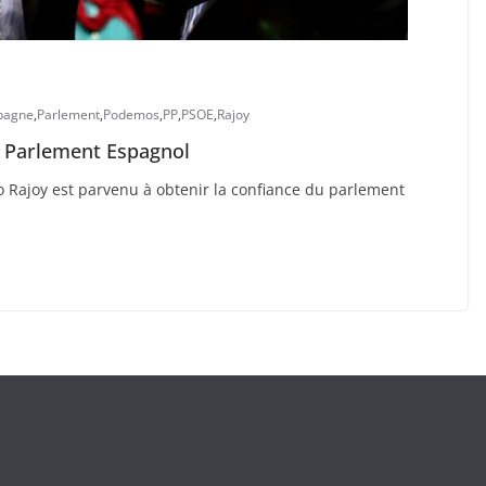
pagne
,
Parlement
,
Podemos
,
PP
,
PSOE
,
Rajoy
 Parlement Espagnol
o Rajoy est parvenu à obtenir la confiance du parlement