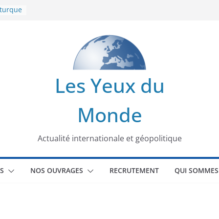
 turque
t
lit
s de la
Les Yeux du
seaux
Monde
tional
Actualité internationale et géopolitique
S
NOS OUVRAGES
RECRUTEMENT
QUI SOMMES