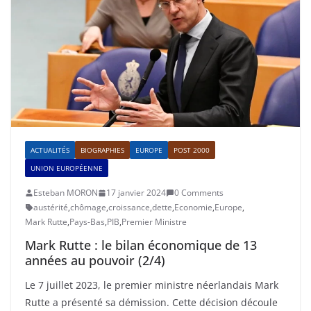
ACTUALITÉS
BIOGRAPHIES
EUROPE
POST 2000
UNION EUROPÉENNE
Esteban MORON
17 janvier 2024
0 Comments
austérité
,
chômage
,
croissance
,
dette
,
Economie
,
Europe
,
Mark Rutte
,
Pays-Bas
,
PIB
,
Premier Ministre
Mark Rutte : le bilan économique de 13
années au pouvoir (2/4)
Le 7 juillet 2023, le premier ministre néerlandais Mark
Rutte a présenté sa démission. Cette décision découle