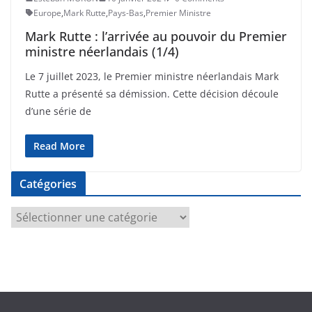
Europe
,
Mark Rutte
,
Pays-Bas
,
Premier Ministre
Mark Rutte : l’arrivée au pouvoir du Premier
ministre néerlandais (1/4)
Le 7 juillet 2023, le Premier ministre néerlandais Mark
Rutte a présenté sa démission. Cette décision découle
d’une série de
Read More
Catégories
C
a
t
é
g
o