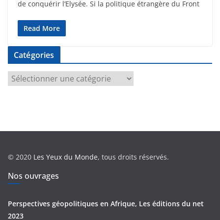
de conquérir l’Elysée. Si la politique étrangère du Front
Read More
Catégories
C
a
t
é
g
o
r
© 2020
Les Yeux du Monde
, tous droits réservés.
i
e
Nos ouvrages
s
Perspectives géopolitiques en Afrique, Les éditions du net
2023