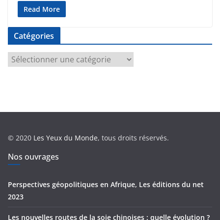
Read More
Catégories
C
a
t
é
g
o
r
© 2020
Les Yeux du Monde
, tous droits réservés.
i
e
Nos ouvrages
s
Perspectives géopolitiques en Afrique, Les éditions du net
2023
Les nouvelles routes de la soie chinoises : quelle évolution ?