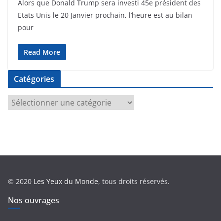
Alors que Donald Trump sera investi 45e président des
Etats Unis le 20 Janvier prochain, l’heure est au bilan
pour
Read More
Catégories
C
a
t
é
g
o
r
© 2020
Les Yeux du Monde
, tous droits réservés.
i
e
Nos ouvrages
s