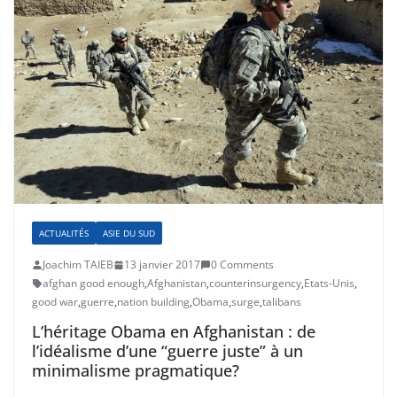
ACTUALITÉS
ASIE DU SUD
Joachim TAIEB
13 janvier 2017
0 Comments
afghan good enough
,
Afghanistan
,
counterinsurgency
,
Etats-Unis
,
good war
,
guerre
,
nation building
,
Obama
,
surge
,
talibans
L’héritage Obama en Afghanistan : de
l’idéalisme d’une “guerre juste” à un
minimalisme pragmatique?