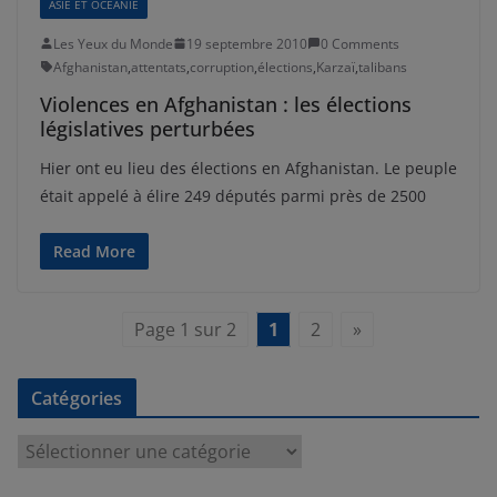
ASIE ET OCÉANIE
Les Yeux du Monde
19 septembre 2010
0 Comments
Afghanistan
,
attentats
,
corruption
,
élections
,
Karzaï
,
talibans
Violences en Afghanistan : les élections
législatives perturbées
Hier ont eu lieu des élections en Afghanistan. Le peuple
était appelé à élire 249 députés parmi près de 2500
Read More
Page 1 sur 2
1
2
»
Catégories
C
a