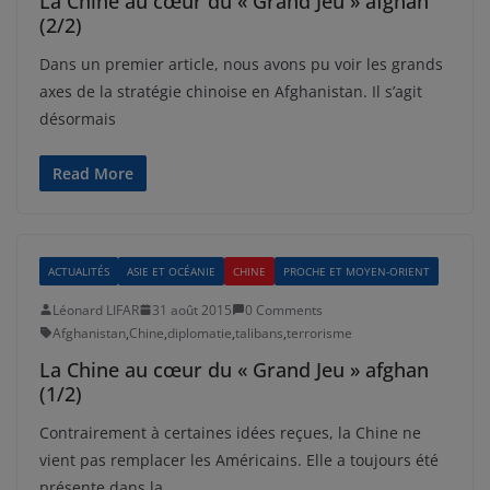
La Chine au cœur du « Grand Jeu » afghan
(2/2)
Dans un premier article, nous avons pu voir les grands
axes de la stratégie chinoise en Afghanistan. Il s’agit
désormais
Read More
ACTUALITÉS
ASIE ET OCÉANIE
CHINE
PROCHE ET MOYEN-ORIENT
Léonard LIFAR
31 août 2015
0 Comments
Afghanistan
,
Chine
,
diplomatie
,
talibans
,
terrorisme
La Chine au cœur du « Grand Jeu » afghan
(1/2)
Contrairement à certaines idées reçues, la Chine ne
vient pas remplacer les Américains. Elle a toujours été
présente dans la