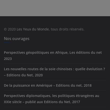
t
é
g
o
r
© 2020
Les Yeux du Monde
, tous droits réservés.
i
e
Nos ouvrages
s
Perspectives géopolitiques en Afrique, Les éditions du net
2023
Les nouvelles routes de la soie chinoises : quelle évolution ?
– Editions du Net, 2020
De la puissance en Amérique – Editions du net, 2018
Perspectives diplomatiques, les politiques étrangères au
XXIe siècle – publié aux Editions du Net, 2017