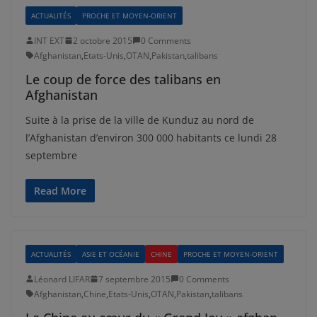
ACTUALITÉS
PROCHE ET MOYEN-ORIENT
INT EXT
2 octobre 2015
0 Comments
Afghanistan
,
Etats-Unis
,
OTAN
,
Pakistan
,
talibans
Le coup de force des talibans en
Afghanistan
Suite à la prise de la ville de Kunduz au nord de
l’Afghanistan d’environ 300 000 habitants ce lundi 28
septembre
Read More
ACTUALITÉS
ASIE ET OCÉANIE
CHINE
PROCHE ET MOYEN-ORIENT
Léonard LIFAR
7 septembre 2015
0 Comments
Afghanistan
,
Chine
,
Etats-Unis
,
OTAN
,
Pakistan
,
talibans