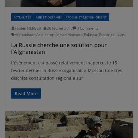
ACTUALITÉS
ASIE ET OCÉANIE
PROCHE ET MOYEN-ORIENT
Fabien HERBERT
26 février 2017
0 Comments
Afghanistan
,
Asie centrale
,
Iran
,
Mansour
,
Pakistan
,
Russie
,
talibans
La Russie cherche une solution pour
l’Afghanistan
L’évènement est passé relativement inaperçu, le 15
février dernier la Russie organisait à Moscou une très
discrète consultation régionale sur
Read More