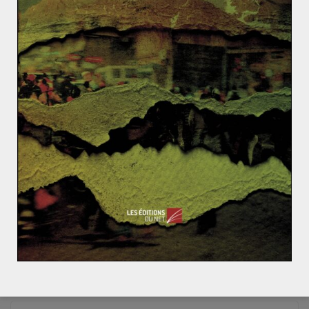
pour
Read More
ACTUALITÉS
PROCHE ET MOYEN-ORIENT
INT EXT
13 novembre 2015
0 Comments
Afghanistan
,
Etat Islamique
,
talibans
Les chiites pris pour cible en Afghanistan
Le 11 novembre dernier ce sont plusieurs milliers de
Hazaras, une minorité chiite d’Afghanistan, qui se sont
rassemblés à Kaboul
Read More