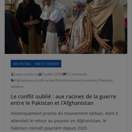
ASIE DU SUD
ASIE ET OCÉANIE
Lucas Leclercq
3 juillet 2026
0 Comments
Afghanistan
,
conflit armé
,
Décolonisation
,
Frontières
,
Pakistan
,
talibans
Le conflit oublié : aux racines de la guerre
entre le Pakistan et l’Afghanistan
Historiquement proche du mouvement taliban, dont il
attendait le retour au pouvoir en Afghanistan, le
Pakistan connaît pourtant depuis 2025