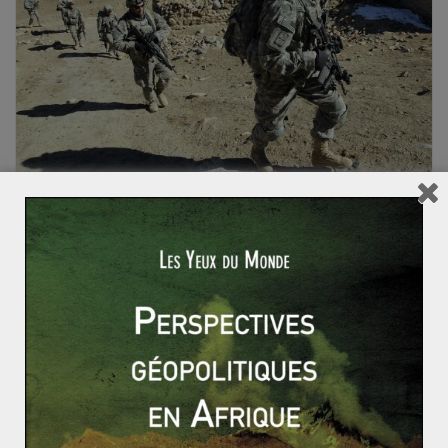
ACTUALITÉS
ASIE DU SUD
Joachim TAIEB
13 janvier 2017
0 Comments
afghan good enough
,
Afghanistan
,
counterinsurgency
,
Etats-Unis
,
good war
,
guerre
,
nation building
,
Obama
,
surge
,
talibans
L’héritage Obama en Afghanistan : de
l’idéalisme d’une “guerre juste” à un
minimalisme pragmatique?
Alors que Donald Trump sera investi 45e président des
Etats Unis le 20 Janvier prochain, l’heure est au bilan