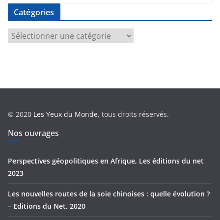
Catégories
C
a
t
é
g
o
r
© 2020
Les Yeux du Monde
, tous droits réservés.
i
e
Nos ouvrages
s
Perspectives géopolitiques en Afrique, Les éditions du net
2023
Les nouvelles routes de la soie chinoises : quelle évolution ?
– Editions du Net, 2020