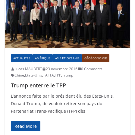
ACTUALITÉS
AMÉRIQUE
ASIE ET OCÉANIE
GÉOÉCONOMIE
Lucas MAUBERT
23 novembre 2016
0 Comments
Chine
,
Etats-Unis
,
TAFTA
,
TPP
,
Trump
Trump enterre le TPP
L’annonce faite par le président élu des États-Unis,
Donald Trump, de vouloir retirer son pays du
Partenariat Trans-Pacifique (TPP) dès
Read More