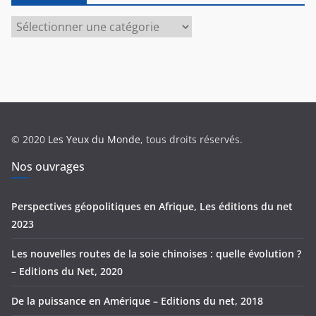
C
a
t
é
g
o
r
© 2020
Les Yeux du Monde
, tous droits réservés.
i
e
Nos ouvrages
s
Perspectives géopolitiques en Afrique, Les éditions du net
2023
Les nouvelles routes de la soie chinoises : quelle évolution ?
– Editions du Net, 2020
De la puissance en Amérique – Editions du net, 2018