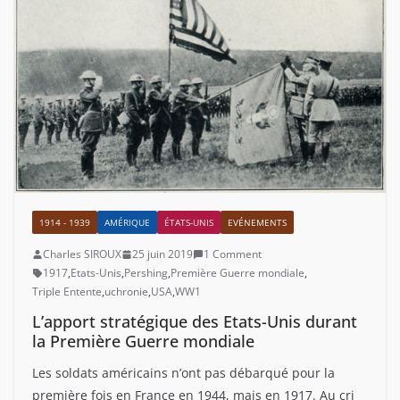
1914 - 1939
AMÉRIQUE
ÉTATS-UNIS
EVÉNEMENTS
Charles SIROUX
25 juin 2019
1 Comment
1917
,
Etats-Unis
,
Pershing
,
Première Guerre mondiale
,
Triple Entente
,
uchronie
,
USA
,
WW1
L’apport stratégique des Etats-Unis durant
la Première Guerre mondiale
Les soldats américains n’ont pas débarqué pour la
première fois en France en 1944, mais en 1917. Au cri