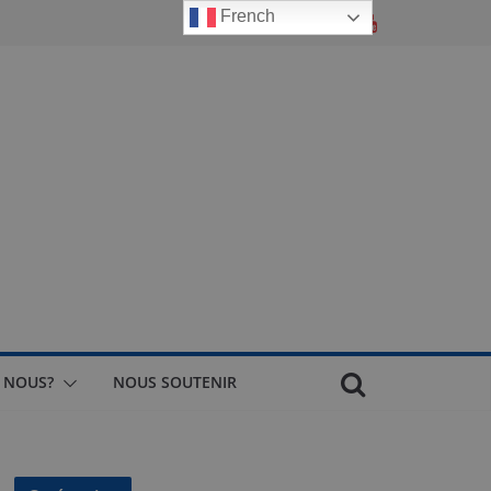
French
 NOUS?
NOUS SOUTENIR