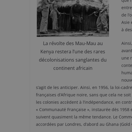
que n
entre
de l’
Asie 
à des
La révolte des Mau-Mau au
Ainsi
avant
Kenya restera l’une des rares
une r
décolonisations sanglantes du
conte
continent africain
humai
nouve
s’agit de les anticiper. Ainsi, en 1956, la loi-c
françaises d’Afrique noire, sans que cela ne soi
les colonies accèdent à l’indépendance, en contr
« Communauté Française », instaurée dès 1958 e
suivent quasiment la même tendance. Le Common
accordées par Londres, d’abord au Ghana (Gold Co