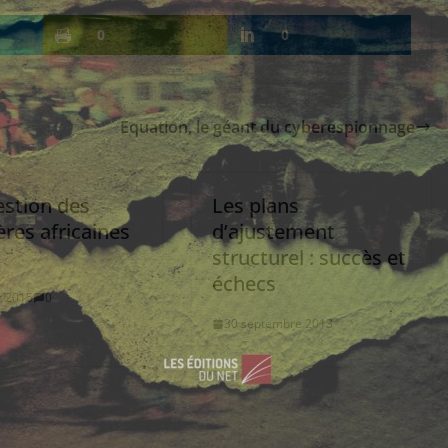
0
0
Equation, le géant du cyberespionnage
estion des
Les plans
ères africaines
d’ajustement
structurel : succès et
échecs
et 2015
0
30 septembre 2013