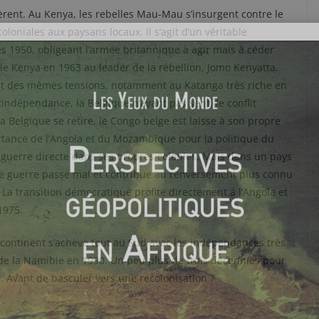
rent. Au Kenya, les rebelles Mau-Mau s’insurgent contre le
oloniales aux paysans locaux. Il s’agit d’un véritable
 1950, obligeant l’armée britannique à agir mais à céder
le Kenya en 1963 au leader de la rébellion, Jomo Kenyatta.
objet des mêmes tensions, notamment au Katanga très riche en
stindépendance, la Belgique n’ayant pas senti le conflit
 Belgique se retire, le Congo belge est laisse à son propre
portance de l’Angola et du Mozambique pour la politique du
e guerre directe dans ses propres colonies. Mais dans un pays
tte guerre passe mal et contribue au renversement plus connu
 La transition démocratique profite directement à l’Angola et
1975.
ontinent s’achève tout au Sud avec les indépendances très
de la Namibie en 1990. Un peu plus de trois décennies pour
. Avant de basculer vers une recolonisation ?