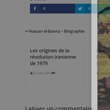
0
0
Hassan el-Banna – Biographie
Les origines de la
La qu
révolution iranienne
fronti
de 1979
(1/2)
12 mars 2014
1
13 juill
Laisser un commentaire