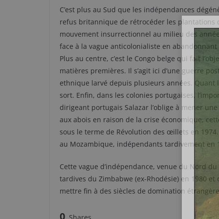
C’est plus au Sud que les indépendances dégénè
refus britannique de rétrocéder les plantations c
mouvement insurrectionnel au milieu des années
face à la vague anticolonialiste en abandonnant 
Plus au centre, c’est le Congo belge qui fait l’
matières premières. Il s’agit ici d’une guerre po
ethnique larvé depuis plusieurs années. Quant la
sort. Enfin, dans les colonies portugaises, l’im
dirigeant portugais Salazar l’oblige à mener un
aux abois en raison de la crise économique, ce
sous le terme de Révolution des œillets en 1974.
au Mozambique, indépendants tardivement en 
Cette vague d’indépendance, venue du Nord du c
tardives du Zimbabwe (ex-Rhodésie) en 1980 et 
mettre fin à des siècles de domination étrangère
0
Shares