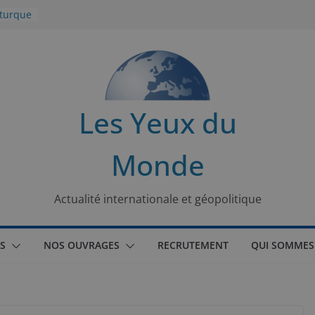
 turque
t
lit
s de la
Les Yeux du
seaux
Monde
tional
Actualité internationale et géopolitique
S
NOS OUVRAGES
RECRUTEMENT
QUI SOMMES