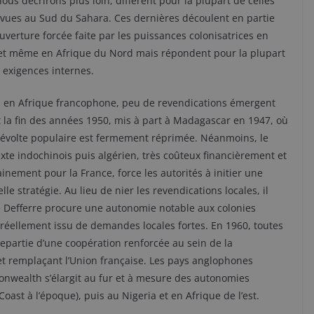
ous décrirons plus loin, diffèrent pour la plupart de celles
vues au Sud du Sahara. Ces dernières découlent en partie
ouverture forcée faite par les puissances colonisatrices en
et même en Afrique du Nord mais répondent pour la plupart
 exigences internes.
, en Afrique francophone, peu de revendications émergent
 la fin des années 1950, mis à part à Madagascar en 1947, où
évolte populaire est fermement réprimée. Néanmoins, le
xte indochinois puis algérien, très coûteux financièrement et
nement pour la France, force les autorités à initier une
lle stratégie. Au lieu de nier les revendications locales, il
adre Defferre procure une autonomie notable aux colonies
t réellement issu de demandes locales fortes. En 1960, toutes
epartie d’une coopération renforcée au sein de la
t remplaçant l’Union française. Les pays anglophones
wealth s’élargit au fur et à mesure des autonomies
ast à l’époque), puis au Nigeria et en Afrique de l’est.