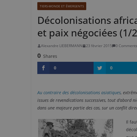
TIERS-MONDE ET ÉMERGENTS
Décolonisations africa
et paix négociées (1/2
Alexandre LIEBERMANN
23 février 2015
0 Comment
0
Shares
0
0
Au contraire des décolonisations asiatiques
, extrêm
issues de revendications successives, tout d’abord n
dans une majeure partie des cas, sur un conflit direc
Il fa
décol