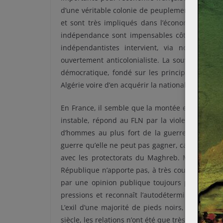
d’une véritable colonie de peuplement, car près
et sont très impliqués dans l’économie locale
indépendance sont impensables côté français. 
indépendantistes intervient, via notamment 
ouvertement anticolonialiste. La souveraineté de
démocratique, fondé sur les principes islamiqu
Algérie voire d’en acquérir la nationalité.
En France, il semble que la montée en puissanc
instable, répond au FLN par la violence sans r
d’hommes au plus fort de la guerre est envoy
guerre qu’elle ne peut pas gagner, car trop forte
avec les protectorats du Maghreb. Même l’arr
République n’apporte pas, à très court terme, 
par une opinion publique toujours plus réticen
pressions et reconnaît l’autodétermination puis
L’exil d’une majorité de pieds noirs, nostalgiqu
siècle, les relations n’ont été que très rarement