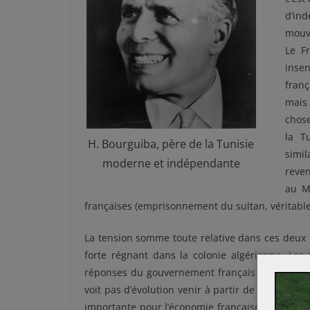
d’in
mouv
Le F
insen
franç
mais
chose
la T
H. Bourguiba, père de la Tunisie
simi
moderne et indépendante
reven
au Ma
françaises (emprisonnement du sultan, véritable
La tension somme toute relative dans ces deux p
forte régnant dans la colonie algérienne. Les 
réponses du gouvernement français local. Mais, 
voit pas d’évolution venir à partir de 1954. En eff
importante pour l’économie française, notamment