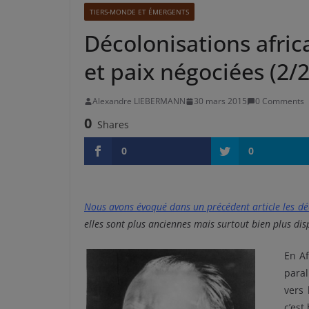
TIERS-MONDE ET ÉMERGENTS
Décolonisations africa
et paix négociées (2/2
Alexandre LIEBERMANN
30 mars 2015
0 Comments
0
Shares
0
0
Nous avons évoqué dans un précédent article les dé
elles sont plus anciennes mais surtout bien plus dis
En Af
paral
vers
c’est