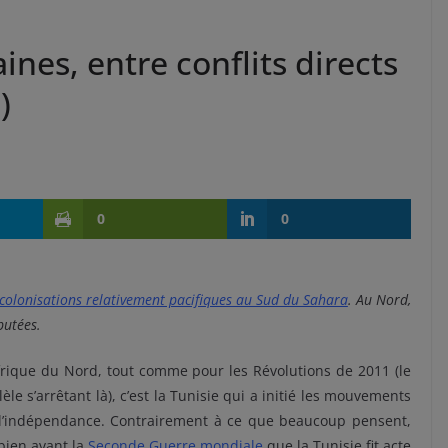
ines, entre conflits directs
)
0
0
colonisations relativement pacifiques au Sud du Sahara
. Au Nord,
putées.
rique du Nord, tout comme pour les Révolutions de 2011 (le
lèle s’arrêtant là), c’est la Tunisie qui a initié les mouvements
 l’indépendance. Contrairement à ce que beaucoup pensent,
 bien avant la
Seconde Guerre mondiale
que la Tunisie fit acte