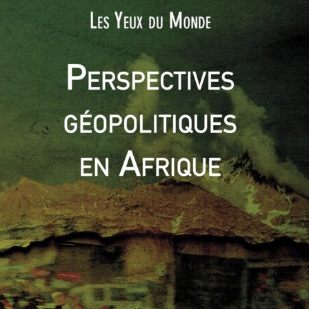
 d’un million d’Européens, les fameux pieds-noirs, y résident
. Pour ces deux raisons majeures, une autonomie voire une
Côté algérien, dès 1954, la radicalisation des mouvements
le renforcement du Front de libération Nationale (FLN),
 l’Algérie, selon le FLN, nécessite la restauration d’un État
es, mais qui laissera le choix aux pieds noirs de rester en
e du FLN ait été mal anticipée. La IVe République, fortement
éel plan de négociation. Un contingent de près d’un million
é à partir de 1956. Mais la France s’est engagée dans une
ment affaiblie par la perte de l’Indochine et les négociations
ivée au pouvoir du
Général de Gaulle
et le passage à la Ve
de réel changement dans la position française. Madis, poussé
te à l’idée de poursuivre cette guerre, de Gaulle cède aux
 l’indépendance à l’Algérie, via les
accords d’Evian de 1962
.
es de l’Algérie française, intervient. Depuis plus d’un demi-
 au beau fixe entre la France et son ancienne colonie.