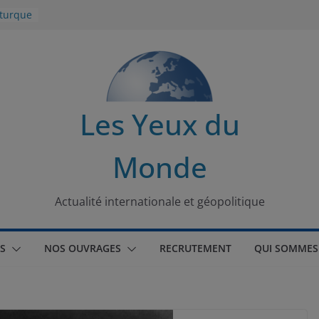
 turque
t
lit
s de la
Les Yeux du
seaux
Monde
tional
Actualité internationale et géopolitique
S
NOS OUVRAGES
RECRUTEMENT
QUI SOMMES