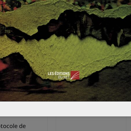
0
0
 gagna
Qu’est-ce que le concept de gouvernance ?
La naissance de l’Etat
d’Israël
1 août 2011
0
otocole de