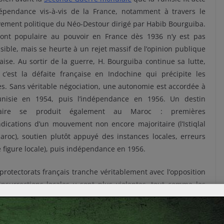
dépendance vis-à-vis de la France, notamment à travers le
ement politique du Néo-Destour dirigé par Habib Bourguiba.
ront populaire au pouvoir en France dès 1936 n’y est pas
sible, mais se heurte à un rejet massif de l’opinion publique
aise. Au sortir de la guerre, H. Bourguiba continue sa lutte,
 c’est la défaite française en Indochine qui précipite les
s. Sans véritable négociation, une autonomie est accordée à
unisie en 1954, puis l’indépendance en 1956. Un destin
laire se produit également au Maroc : premières
dications d’un mouvement non encore majoritaire (l’Istiqlal
roc), soutien plutôt appuyé des instances locales, erreurs
 figure locale), puis indépendance en 1956.
rotectorats français tranche véritablement avec l’opposition
insurrections locales y sont plus violentes, tout comme les
contrairement aux voisins marocain et tunisien, l’Algérie ne
et, le contexte est fort différent. D’une part, l’Algérie est très
 en raison de ses matières premières. D’autre part, il s’agit