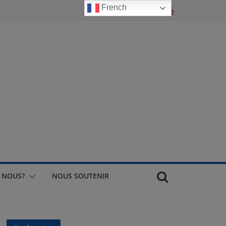
French
 NOUS?
NOUS SOUTENIR