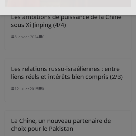
Les ambitions de puissance de la Chine
sous Xi Jinping (4/4)
8 janvier 2024
0
Les relations russo-israéliennes : entre
liens réels et intérêts bien compris (2/3)
12 juillet 2015
0
La Chine, un nouveau partenaire de
choix pour le Pakistan