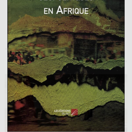
désordres au Sud-Soudan empêchant le Nord de
profiter de l’argent du pétrole, est donc pour le moment
dans l’intérêt stratégique israélien.
La langue : quelle place dans les relations internatio
nales ?
L’histoire de la BIRD