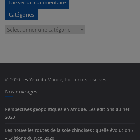
Catégories
C
a
t
é
g
o
r
© 2020
Les Yeux du Monde
, tous droits réservés.
i
e
Nos ouvrages
s
Perspectives géopolitiques en Afrique, Les éditions du net
2023
Les nouvelles routes de la soie chinoises : quelle évolution ?
– Editions du Net, 2020