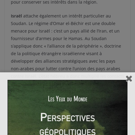
pour conserver ses intérêts dans la région.
Israël
attache également un intérêt particulier au
Soudan. Le régime d’Omar el-Béchir est une double
menace pour Israël : c’est un pays allié de l’Iran, et un
fournisseur d’armes pour le Hamas. Au Soudan
s’applique donc « l’alliance de la périphérie », doctrine
de la politique étrangère israélienne visant à
développer des alliances stratégiques avec les pays
non-arabes pour lutter contre l’union des pays arabes
contre Israël. L’état hébreu a donc multiplié les contacts
avec l’Ouganda, le Kenya mais aussi favorisé
l’émergence d’un Sud-Soudan chrétien et animiste.
Comme l’explique l’ancien ministre israélien de
l’intérieur Avi Dichter, il est « important qu’Israël ait
maintenu le conflit au Sud-Soudan, pendant trois
décennies, et qu’il le maintienne maintenant à l’Ouest
du Soudan ». La situation au Darfour, accompagné des