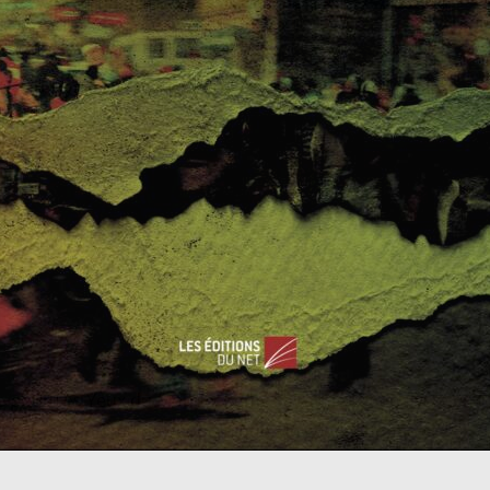
té d’u
Hydrocarbures et terrorisme, un cocktail explosi
péenn
f (1/2).
ue pour Les Yeux du Monde, Rémy Sabathié est analyste en
ité. Il est diplômé de géopolitique, de géoéconomie et