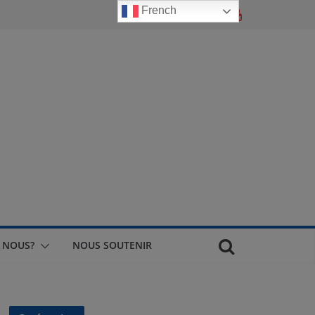
French
 NOUS?
NOUS SOUTENIR