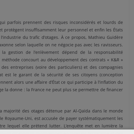
ui parfois prennent des risques inconsidérés et lourds de
t protègent insuffisamment leur personnel et enfin les États
 l’industrie du trafic d’otages. À ce propos, Mathieu Guidère
-saxonne selon laquelle on ne négocie pas avec les ravisseurs.
 la gestion de l’enlèvement dépend de la responsabilité
tte méthode concourt au développement des contrats « K&R »
des entreprises (voire des particuliers) et des compagnies
tat est le garant de la sécurité de ses citoyens (conception
nnent alors une affaire d’État ce qui participe à l’inflation du
ge la donne : la France ne peut plus se permettre de financer
 majorité des otages détenue par Al-Qaïda dans le monde
 le Royaume-Uni, est accusée de payer systématiquement les
re lequel elle prétend lutter. L’enquête met en lumière la
itiques étrangères européennes au sujet du terrorisme et des