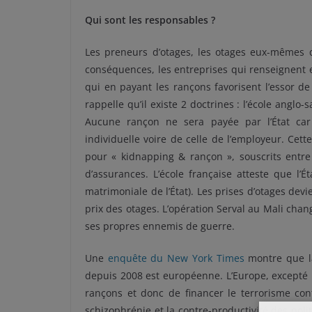
Qui sont les responsables ?
Les preneurs d’otages, les otages eux-mêmes q
conséquences, les entreprises qui renseignent e
qui en payant les rançons favorisent l’essor de
rappelle qu’il existe 2 doctrines : l’école anglo
Aucune rançon ne sera payée par l’État car
individuelle voire de celle de l’employeur. Ce
pour « kidnapping & rançon », souscrits entre 
d’assurances. L’école française atteste que l’É
matrimoniale de l’État). Les prises d’otages devie
prix des otages. L’opération Serval au Mali chan
ses propres ennemis de guerre.
Une
enquête du New York Times
montre que la
depuis 2008 est européenne. L’Europe, excepté
rançons et donc de financer le terrorisme cont
schizophrénie et la contre-productivité des pol