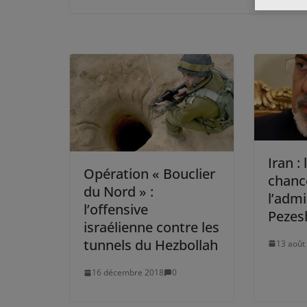
Iran :
Opération « Bouclier
chanc
du Nord » :
l’admi
l’offensive
Pezesh
israélienne contre les
tunnels du Hezbollah
13 août
16 décembre 2018
0