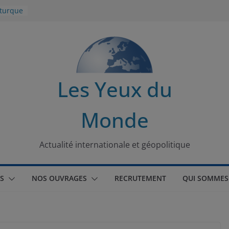
 turque
t
lit
s de la
Les Yeux du
seaux
Monde
tional
Actualité internationale et géopolitique
S
NOS OUVRAGES
RECRUTEMENT
QUI SOMMES