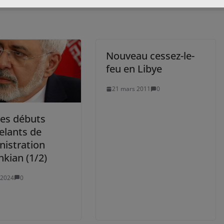
Nouveau cessez-le-
feu en Libye
21 mars 2011
0
 les débuts
elants de
nistration
kian (1/2)
 2024
0