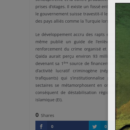
prises d’otages. Il existe un fossé entre le disc
le gouvernement suisse travestit-il les rançons e
des pays alliés comme la Turquie lors de la libér
Le développement accru des rapts entraîne une
même publié un guide de l’enlèvement et 
renforcement du crime organisé et des capacit
Qaïda aurait perçu environ 93 millions d’eur
ère
devenant sa 1
source de financement. Nous a
d’activité lucratif criminogène (négociateurs
trafiquants) qui s’institutionnalise progres
sectaires se métamorphosent en organisations 
conséquent de déstabilisation régionale à l’i
islamique (EI).
0
Shares
0
0