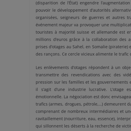
(disparition de l’État) engendre l’augmentatio
pouvoir le développement d’autorités alternativ
organisées, seigneurs de guerres et autres tr
événement majeur va provoquer une multiplicati
touristes à majorité suisse et allemande est e
millions d’euros grâce à la collaboration des
prises d’otages au Sahel, en Somalie (piraterie
des rançons. Ce cercle vicieux alimente le trafic 
Les enlèvements d’otages répondent à un object
transmettre des revendications avec des vidé
pression sur les familles et les gouvernements et
il s’agit d’une industrie lucrative. L’otag
émotionnelle. La négociation est donc envisageab
trafics (armes, drogues, pétrole,…) demeurent d
comprenant de nombreux intermédiaires et une l
ravitaillement (nourriture, eau, essence), interp
qui sillonnent les déserts à la recherche de vict