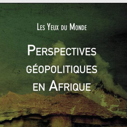
ours affirmant le non-paiement des rançons et la réalité. Ainsi
n aide humanitaire et la France fait-elle transiter l’argent par
ation des otages français en Syrie.
 codification du business des otages. Un chef d’Al-Qaïda a
du rançonnement des otages. Ce contexte participe au
és de financement des groupes terroristes djihadistes. Al-
os grâce aux rançons depuis 2008 ; le business des otages
ssistons surtout à la croissance préoccupante d’un secteur
, assureurs, intermédiaires, groupes armés terroristes et
sivement. Grâce au business des otages, des groupuscules
terroristes parfois sanctuarisées et dotées d’un potentiel
mage d’
Al-Qaïda au Maghreb islamique (AQMI)
et de l’État
0
0