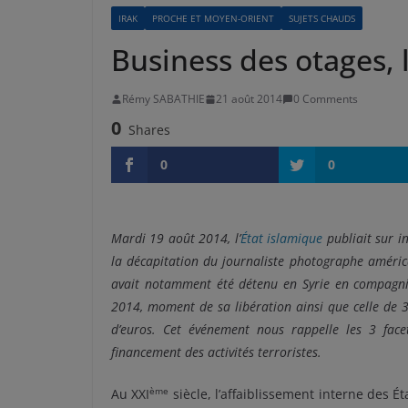
IRAK
PROCHE ET MOYEN-ORIENT
SUJETS CHAUDS
Business des otages, 
Rémy SABATHIE
21 août 2014
0 Comments
0
Shares
0
0
Mardi 19 août 2014, l’
État islamique
publiait sur i
la décapitation du journaliste photographe américa
avait notamment été détenu en Syrie en compagnie 
2014, moment de sa libération ainsi que celle de 
d’euros. Cet événement nous rappelle les 3 face
financement des activités terroristes.
ème
Au XXI
siècle, l’affaiblissement interne des Ét