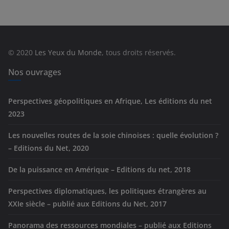
é
g
o
r
© 2020
Les Yeux du Monde
, tous droits réservés.
i
e
Nos ouvrages
s
Perspectives géopolitiques en Afrique, Les éditions du net
2023
Les nouvelles routes de la soie chinoises : quelle évolution ?
– Editions du Net, 2020
De la puissance en Amérique – Editions du net, 2018
Perspectives diplomatiques, les politiques étrangères au
XXIe siècle – publié aux Editions du Net, 2017
Panorama des ressources mondiales – publié aux Editions