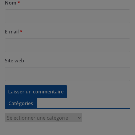
Nom
*
E-mail
*
Site web
Catégories
C
a
t