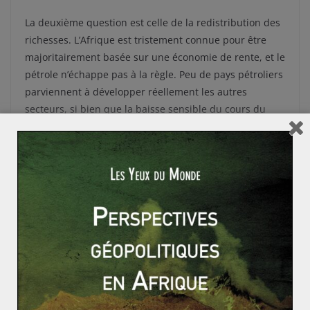
La deuxième question est celle de la redistribution des
richesses. L’Afrique est tristement connue pour être
majoritairement basée sur une économie de rente, et le
pétrole n’échappe pas à la règle. Peu de pays pétroliers
parviennent à développer réellement les autres
secteurs, si bien que la baisse sensible du cours du
brut de début 2015 a obligé ces pays à revoir à la
baisse leur budget. L’argent du pétrole reste trop
souvent mal dépensé pour améliorer le confort des
populations. Celles-ci pâtissent ainsi plus d’une
inflation des prix lorsque les cours sont élevés que
d’investissements basiques (eau, logement, etc.) dont
ils sont trop souvent privés.
Ainsi, les perspectives pétrolières africaines,
notamment autour du Golfe de Guinée, sont
extrêmement attractives. Souhaitons seulement que les