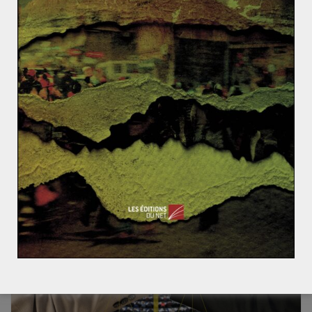
progrès sociaux suivent, eux, la croissance de la
production locale…
Omar el-Béchir : de la difficulté d’agir en Afrique pou
r la CPI
La critique de Lucas, une avancée majeure en écono
mie