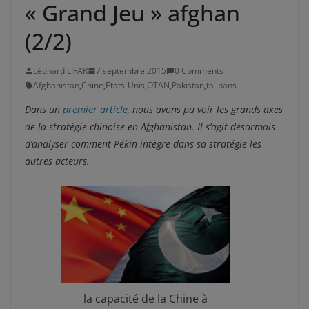
« Grand Jeu » afghan
(2/2)
Léonard LIFAR
7 septembre 2015
0 Comments
Afghanistan
,
Chine
,
Etats-Unis
,
OTAN
,
Pakistan
,
talibans
Dans un
premier article
, nous avons pu voir les grands axes
de la stratégie chinoise en Afghanistan. Il s’agit désormais
d’analyser comment Pékin intègre dans sa stratégie les
autres acteurs.
la capacité de la Chine à