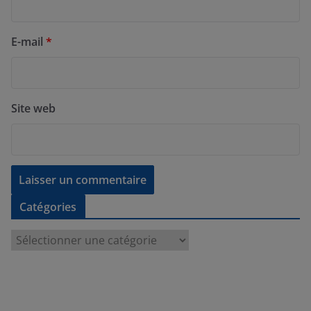
E-mail
*
Site web
Catégories
C
a
t
é
g