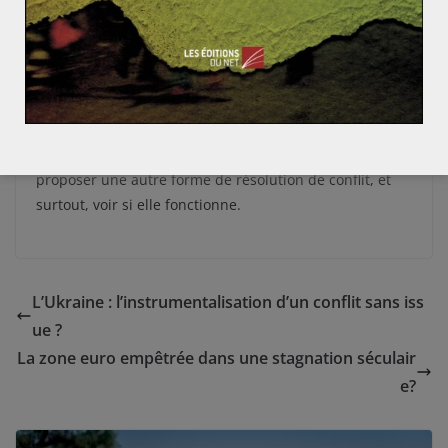
La tentative de la Chine d’amener la paix et le
développement économique dans cette région est donc
l’un des premiers grands tests pour Pékin en tant que
grande puissance. Un défi dont Pékin a conscience des
opportunités et des risques, mais qui sera l’occasion de
voir si une autre grande puissance est capable de
proposer une autre forme de résolution de conflit, et
surtout, voir si elle fonctionne.
L’Ukraine : l’instrumentalisation d’un conflit sans iss
ue ?
La zone euro empêtrée dans une stagnation séculair
e?