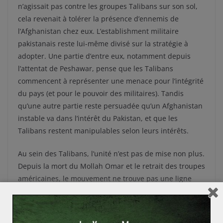
n’agissait pas contre les groupes Talibans sur son sol,
cela revenait à tolérer la présence d’ennemis de
l’Afghanistan chez eux. L’establishment militaire
pakistanais reste lui-même divisé sur la stratégie à
adopter. Une partie d’entre eux, notamment depuis
l’attentat de Peshawar, pense que les Talibans
commencent à représenter une menace pour l’intégrité
du pays (et pour le pouvoir des militaires). Tandis
qu’une autre partie reste persuadée qu’un Afghanistan
instable va dans l’intérêt du Pakistan, et que les
Talibans restent manipulables selon leurs intérêts.
Au sein des Talibans, l’unité n’est pas de mise non plus.
Depuis la mort du Mollah Omar et le retrait des troupes
américaines, le mouvement ne trouve pas une ligne
claire. Certains sont favorables au dialogue proposé
par la Chine, tandis qu’une partie suggère de continuer
l’offensive afin de profiter du départ des Américains.