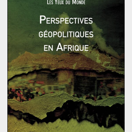
Alors que les Talibans reprennent l’avantage au sol, il
parait plus compliqué de les amener à la table des
négociations. Surtout depuis qu’ils subissent la
concurrence de l’Etat Islamique dans leur territoire, les
obligeant à adopter une rhétorique guerrière à l’égard
de Kaboul afin de ne pas perdre des militants.
Malgré une politique visiblement plus pragmatique
proposée par la Chine, réussir à accorder tous les
acteurs de l’Afpak sur une solution politique semble
relever de l’utopie. Les divisions au sein de la classe
politique afghane, du complexe militaire pakistanais et
du mouvement Taliban rendent difficile une
convergence de tous les acteurs sans des fractures au
sein d’entre eux. Des fractures qui ne pourront
qu’engendrer plus de tensions dans une région déjà
troublée où la paix semble rester un objectif plus
louable qu’atteignable.