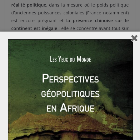
réalité politique
, dans la mesure où le poids politique
d’anciennes puissances coloniales (France notamment)
est encore prégnant et
la présence chinoise sur le
continent est inégale
: elle se concentre avant tout sur
la corne de l’Afrique et le pourtour du Golfe de Guinée.
De plus,
l’aspect néocolonialiste de la Chinafrique
alarme certaines ONG, que ce soit en matière d’impact
environnementale ou de droit du travail. Surtout, le
ralentissement que connaît l’économie chinoise
depuis quelques mois pourrait limiter l’ambitieuse
politique africaine de Pékin. Néanmoins une transition
pour l’Afrique, d’une aire d’influence occidentale à une
aire d’influence chinoise, n’a rien d’inenvisageable pour
les décennies à venir.
Pour aller plus loin sur la Chinafrique :
L’arrogance
chinoise
(2013) – Eric Israelewicz