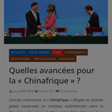
ACTUALITÉS
ASIE ET OCÉANIE
CHINE
FICHES-EXEMPLES
GÉOÉCONOMIE
PRÉPA CONCOURS
RESSOURCES
Quelles avancées pour
la « Chinafrique » ?
Lucas MAUBERT
14 avril 2017
0 Comments
Concept controversé, la
« Chinafrique »
désigne un système
global concernant les relations multilatérales entre la