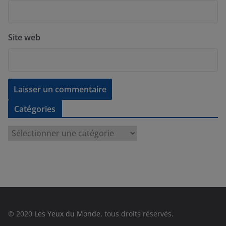
Site web
Catégories
C
a
t
é
g
o
r
© 2020
Les Yeux du Monde
, tous droits réservés.
i