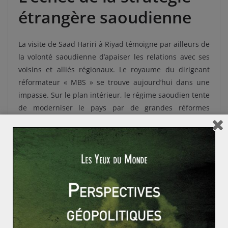
étrangère saoudienne
La visite de Saad Hariri à Riyad témoigne par ailleurs de
la volonté saoudienne d’apaiser les relations avec ses
voisins et alliés régionaux. Le royaume du dirigeant
réformateur « MBS » se trouve aujourd’hui dans une
impasse. Sur le plan intérieur, le régime saoudien tente
de moderniser le pays par de grandes réformes
sociales et économiques (diversification de l’économie,
droit de conduire des femmes, etc). Cependant, la
politique étrangère « choc » menée par MBS ne porte
pas ses fruits. Outre l’échec libanais, l’Arabie saoudite
se confronte aujourd’hui à un enlisement du
conflit au
Yémen
ainsi qu’à une inefficacité de ses mesures
d’
isolement envers le Qatar
. Le royaume wahhabite
peine également à contenir l’expansion de l’influence
iranienne dans la région dans l’après conflit syrien.