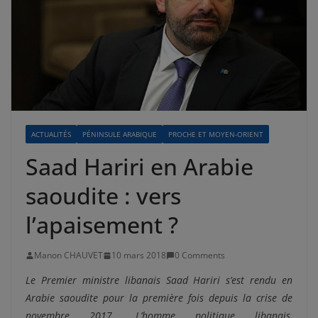
ACTUALITÉS
PÉNINSULE ARABIQUE
PROCHE ET MOYEN-ORIENT
Saad Hariri en Arabie
saoudite : vers
l’apaisement ?
Manon CHAUVET
10 mars 2018
0 Comments
Le Premier ministre libanais Saad Hariri s’est rendu en
Arabie saoudite pour la première fois depuis la crise de
novembre 2017. L’homme politique libanais,