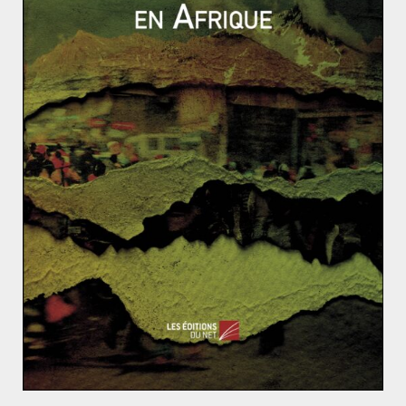
Même les États-Unis, alliés de longue date, semblent
faire fi des préoccupations saoudiennes sur l’épineuse
question palestinienne. Donald Trump a ainsi reconnu
unilatéralement
Jérusalem comme capitale d’Israël
en
décembre dernier.
Ainsi, le retour au calme dans les relations entre le
Liban et l’Arabie saoudite n’est pas étranger à l’impasse
de la stratégie de la pétromonarchie dans sa politique
régionale. Le souffle réformateur du jeune MBS ne
suffit plus à conserver l’influence régionale. Les
victoires diplomatiques sont rares tandis que l’Iran
multiplie les avancées en Syrie, en Irak et au Liban. Ce
dernier semble pourtant chercher le soutien de la
puissance saoudienne pour les échéances politiques à
venir.