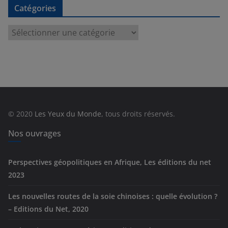
Catégories
C
a
t
é
g
o
r
© 2020
Les Yeux du Monde
, tous droits réservés.
i
e
Nos ouvrages
s
Perspectives géopolitiques en Afrique, Les éditions du net
2023
Les nouvelles routes de la soie chinoises : quelle évolution ?
– Editions du Net, 2020