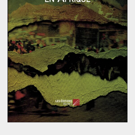
témoins ont également indiqué que des soldats de la
milice ougandaise monnayaient leurs services auprès
d’éleveurs nomades pour escorter des troupeaux entre
le Soudan et la RCA.
Si le groupe est aujourd’hui divisé en interne et que
son idéologie a disparu, ses combattants sont
fortement actifs dans le sud-est de la RCA. En effet,
ce
pays est traversé par une grave crise politique depuis
2013
et 80% de son territoire est contrôlé par des
groupes armés. Les rebelles ougandais remontent
plusieurs couloirs depuis les régions congolaises du
Bas et du Haut-Uélé, et restent « une vraie menace
pour les civils »
[5]
. Privilégiant les enlèvements aux
attaques meurtrières, la LRA est principalement
présente dans les provinces de Mbomou et du Haut-
Mbomou (sud-est du pays). Cependant, malgré des
affrontements avec d’autres groupes armés