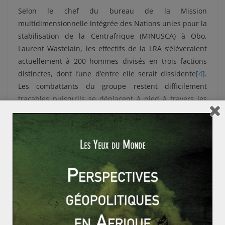
Selon le chef du bureau de la Mission
multidimensionnelle intégrée des Nations unies pour la
stabilisation de la Centrafrique (MINUSCA) à Obo,
Laurent Wastelain, les effectifs de la LRA s’élèveraient
actuellement à 200 hommes divisés en trois factions
distinctes, dont l’une d’entre elle serait dissidente
[4]
.
Les combattants du groupe restent difficilement
traçables puisqu’ils se déplacent à pied à travers les
frontières, connaissent parfaitement le terrain et sont
peu dépendants des appareils technologiques
modernes. Les escouades, quasi-systématiquement en
mouvement, sont équipées de fusils d’assauts, de
panneaux solaires portables et de rares téléphones.
Les revenus des combattants proviennent de
l’extraction minière (or et diamant), d’opérations de
razzia dans des villages, de la pratique du braconnage
dans les parcs nationaux de la Garamba (RDC) et de
Zemongo (RCA), voire du trafic d’esclaves. Plusieurs