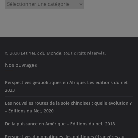
C
a
t
é
g
o
r
© 2020
Les Yeux du Monde
, tous droits réservés.
i
e
Nos ouvrages
s
Perspectives géopolitiques en Afrique, Les éditions du net
2023
Les nouvelles routes de la soie chinoises : quelle évolution ?
– Editions du Net, 2020
De la puissance en Amérique – Editions du net, 2018
Perspectives diplomatiques, les politiques étrangères au