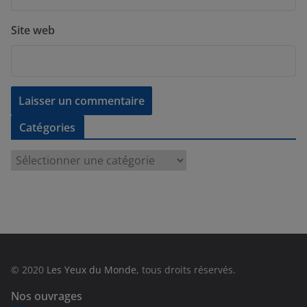
Site web
Catégories
C
a
t
é
g
o
r
© 2020
Les Yeux du Monde
, tous droits réservés.
i
e
Nos ouvrages