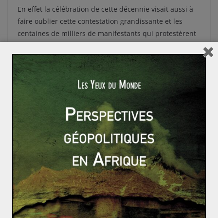
En effet la célébration de cette décennie visait aussi à
faire oublier cette contestation grandissante et les
centaines de milliers de manifestants qui protestèrent
contre le gouvernement en novembre et avril dernier.
Clin d’oeil de l’histoire, ce dixième anniversaire
correspondait également à la traditionnelle célébration
de la Révolution du 25 mai 1810, date à laquelle
l’Argentine s’affranchit de la mainmise espagnole sur le
pays en déclarant son indépendance.