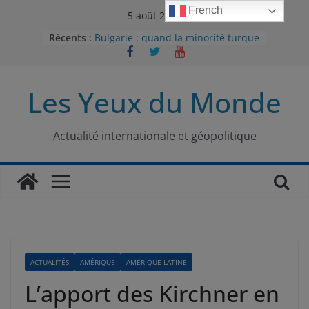
Passer
French
5 août 2026
au
Récents :
Bulgarie : quand la minorité turque
contenu
était contrainte à l’effacement
L’Armée insurrectionnelle
ukrainienne (UPA) : entre conflit
Les Yeux du Monde
mémoriel et lutte pour
l’indépendance
Le conflit oublié : aux racines de la
guerre entre le Pakistan et
Actualité internationale et géopolitique
l’Afghanistan
Majorités numériques et réseaux
sociaux : le tournant international
Le charbon, ou les limites du
modèle énergétique chinois
ACTUALITÉS
AMÉRIQUE
AMÉRIQUE LATINE
L’apport des Kirchner en