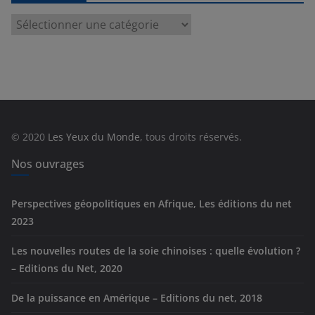
C
a
t
é
g
o
r
© 2020
Les Yeux du Monde
, tous droits réservés.
i
e
Nos ouvrages
s
Perspectives géopolitiques en Afrique, Les éditions du net
2023
Les nouvelles routes de la soie chinoises : quelle évolution ?
– Editions du Net, 2020
De la puissance en Amérique – Editions du net, 2018