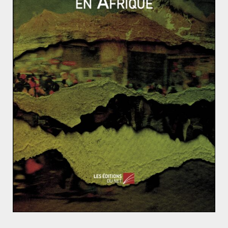
frontière poreuse avec la Colombie. Malgré la gravité
de cette crise économique, une inflation de plus de
100% par exemple, le gouvernement vénézuélien se
refuse à prendre des mesures de réduction des
dépenses puisque le 6 décembre sont prévues les
élections législatives où l’opposition est favorite. La
situation économique du Venezuela ne semble pas
aller mieux si l’on en croit la prédiction du FMI qui
estime une baisse de 7% de PIB cette année.
L’été noir de la Chine
Crise des réfugiés : le nouveau défi de Merkel