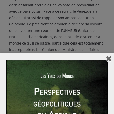
dernier faisait preuve d’une volonté de réconciliation
avec ce pays voisin. Face à ce retrait, le Venezuela a
décidé lui aussi de rappeler son ambassadeur en
Colombie. Le président colombien a déclaré sa volonté
de convoquer une réunion de l’UNASUR (Union des
Nations Sud-américaines) dans le but de « raconter au
monde ce qu’il se passe, parce que cela est totalement
inacceptable ». La réunion des Ministres des affaires
étrangères des pays membres de l’UNASUR est fixée au
3 septembre prochain. Cette crise au niveau de la
frontière entre la Colombie et le Venezuela et la
réunion des membres de l’UNASUR qui s’en suit risque
de couper du monde encore davantage le Venezuela
qui est déjà pourtant bien esseulé. De plus avec la
chute des cours du pétrole ce pays subit une sévère
crise économique. De nombreuses pénuries de biens
d’alimentations et de médicaments sont enregistrées ce
qui explique surement la volonté de fermer cette