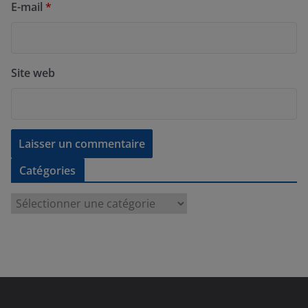
E-mail
*
Site web
Catégories
C
a
t
é
g
o
r