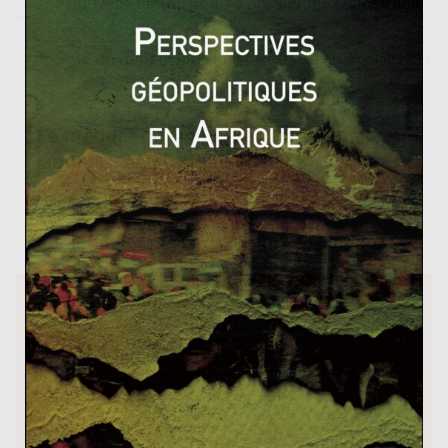
Une nouvelle donne pour le dossier nucléaire iranie
n ?
Vote du budget en Espagne : l’horizon s’éclaircit
Le mandat de Naoto Kan, le premier
japonais, en grande difficulté
3 juin 2011
0