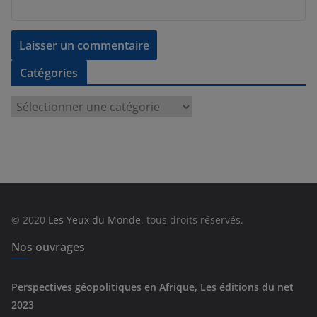
Catégories
C
a
t
é
g
o
r
© 2020
Les Yeux du Monde
, tous droits réservés.
i
e
Nos ouvrages
s
Perspectives géopolitiques en Afrique, Les éditions du net
2023