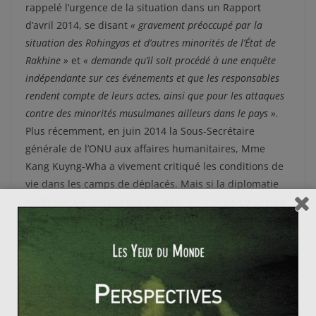
rappelé l’urgence de la situation dans un Rapport
d’avril 2014, se disant
«
gravement préoccupé
par la
situation des Rohingyas et d’autres minorités de l’État de
Rakhine »
et
« demande qu’il soit procédé à une enquête
indépendante sur ces événements et que les responsables
rendent compte de leurs actes, ainsi que pour les attaques
contre des minorités musulmanes ailleurs dans le pays ».
Plus récemment, en juin 2014 la Sous-Secrétaire
générale de l’ONU aux affaires humanitaires, Mme
Kang Kuyng-Wha a vivement critiqué les conditions de
vie dans les camps de déplacés. Mais si la diplomatie
multilatérale semble enclenchée, les actions concrètes
se font attendre et les chefs d’Etats et de gouvernement
restent discrets sur le sujet lors des rencontres avec le
Président birman Thein Sein.
Les tensions récentes prouvent que le conflit ne semble
pas s’apaiser, confirmant ainsi, comme l’a souligné