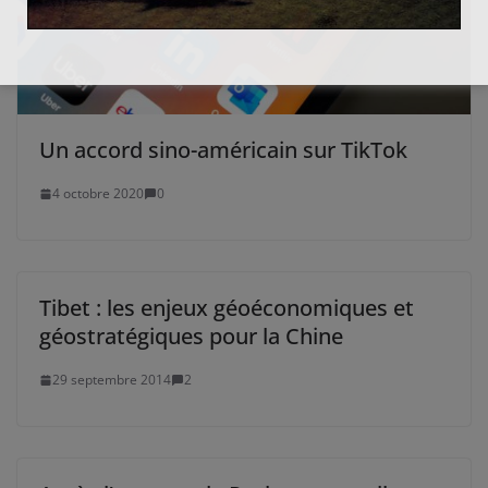
Un accord sino-américain sur TikTok
4 octobre 2020
0
Tibet : les enjeux géoéconomiques et
géostratégiques pour la Chine
29 septembre 2014
2