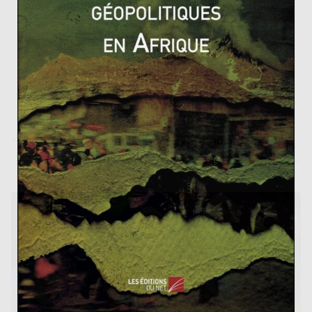
Aung San Suu Kyi le 14 avril dernier que le chemin
reste long, et que Myanmar
« n’est pas encore une
démocratie ».
Qu’est ce que le gaullisme? (1/2) Les idées
La vague Marina Silva déferle sur le Brésil