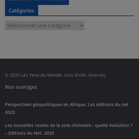
Catégories
C
a
t
é
g
o
r
© 2020
Les Yeux du Monde
, tous droits réservés.
i
e
Nos ouvrages
s
Perspectives géopolitiques en Afrique, Les éditions du net
2023
Les nouvelles routes de la soie chinoises : quelle évolution ?
– Editions du Net, 2020