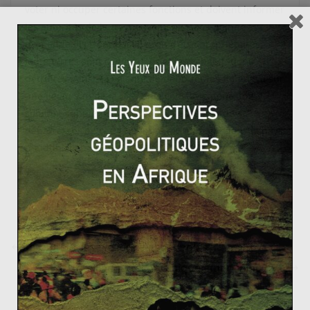
voter ni occuper certaines fonctions et doivent informer
les autorités de leurs mouvements sous peine
d’amende. Ils n’ont pas le droit d’être propriétaires,
leurs terres sont confisquées et leurs habitations
détruites. Ainsi, la volonté de déporter les Rohingya sur
une île au sud de la Birmanie constitue donc une
solution supplémentaire pour la Birmanie de se
débarrasser de cette minorité musulmane dans le pays
bouddhiste.
Retour sur les élections espagnoles
L’intelligence économique américaine (2/2)