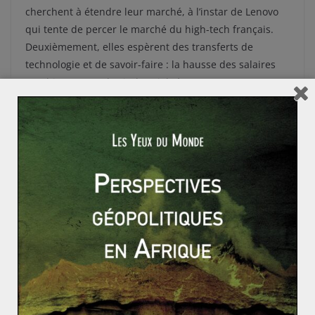
cherchent à étendre leur marché, à l’instar de Lenovo
qui tente de percer le marché du high-tech français.
Deuxièmement, elles espèrent des transferts de
technologie et de savoir-faire : la hausse des salaires
en Chine pousse les industriels à monter
progressivement en gamme pour rester compétitifs.
Ainsi, Dongfeng a racheté 14% des parts de PSA en
2014, avec le projet de créer un centre de Recherche et
Développement commun. Troisièmement, elles
s’appuient sur la notoriété et sur la force économique
des entreprises françaises pour conquérir leur propre
marché intérieur. En témoigne le rachat, en 2012, du
château Bellefont-Belcier (un grand cru classé de Saint-
Emilion) par un industriel chinois pour lancer sa société
de distribution de vin en Chine. Enfin, en investissant
en France, les investisseurs chinois achètent également
l’Etat de droit, un label de qualité et de confiance pour
son marché intérieur : les normes sanitaires en Chine