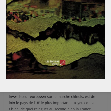
sont faibles et pas toujours respectées, à l’origine de
graves scandales comme l’affaire du lait frelaté de
l’entreprise Sanlu en 2007.
La crise de la dette dans laquelle la France est
embourbée depuis 2008 explique grandement la
hausse des investissements issus de Chine, multipliés
par 16 entre 2005 et 2012. Les entreprises françaises
ont besoin des liquidités des fonds d’investissement et
des ouvertures au marché intérieur chinois, en pleine
croissance quand le marché français est saturé,
inhérentes aux fusions-acquisitions. Cela dit, la crise
économique a également contribué à creuser
l’asymétrie d’intérêt entre la France et l’Allemagne,
jugée plus résistante. Aujourd’hui, l’Allemagne, premier
investisseur européen sur le marché chinois, est de
loin le pays de l’UE le plus important aux yeux de la
Chine, de quoi reléguer au second plan la France.