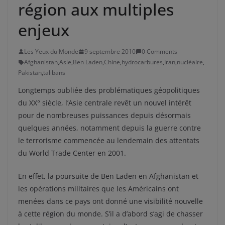
région aux multiples
enjeux
Les Yeux du Monde
9 septembre 2010
0 Comments
Afghanistan
,
Asie
,
Ben Laden
,
Chine
,
hydrocarbures
,
Iran
,
nucléaire
,
Pakistan
,
talibans
Longtemps oubliée des problématiques géopolitiques
du XX° siècle, l’Asie centrale revêt un nouvel intérêt
pour de nombreuses puissances depuis désormais
quelques années, notamment depuis la guerre contre
le terrorisme commencée au lendemain des attentats
du World Trade Center en 2001.
En effet, la poursuite de Ben Laden en Afghanistan et
les opérations militaires que les Américains ont
menées dans ce pays ont donné une visibilité nouvelle
à cette région du monde. S’il a d’abord s’agi de chasser