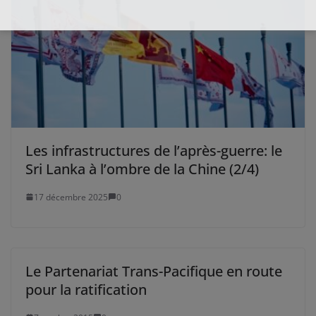
Les infrastructures de l’après-guerre: le
Sri Lanka à l’ombre de la Chine (2/4)
17 décembre 2025
0
Le Partenariat Trans-Pacifique en route
pour la ratification