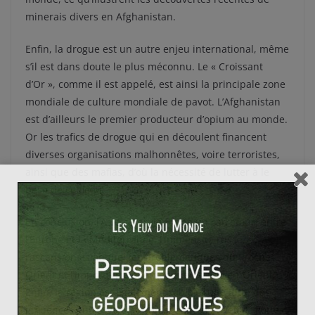
minerais divers en Afghanistan.
Enfin, la drogue est un autre enjeu international, même
s’il est dans doute le plus méconnu. Le « Croissant
d’Or », comme il est appelé, est ainsi la principale zone
mondiale de culture mondiale de pavot. L’Afghanistan
est d’ailleurs le premier producteur d’opium au monde.
Or les trafics de drogue qui en découlent financent
diverses organisations malhonnêtes, voire terroristes,
ainsi que des mafias, d’où la nécessité de lutter à le
base de ce fléau.
En conclusion, l’Asie centrale forme un carrefour, entre
l’Europe et la Méditerranée, l’immensité russe,
l’ascension asiatique, les problématiques du Proche-
Orient et l’importance énergétique du Moyen-Orient.
Enfin, la région est également l’objet d’une lutte des
influences entre les Etats-Unis, dont les V° et VI° flottes