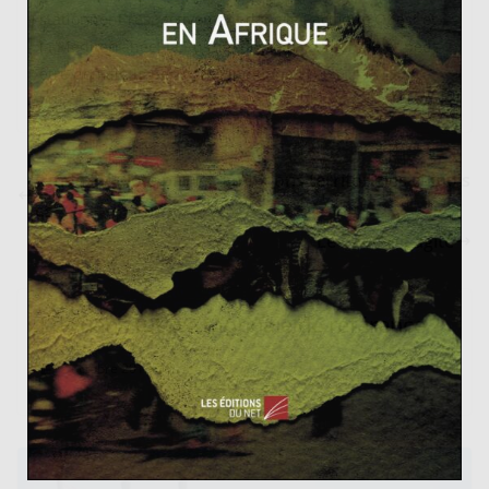
stationnent respectivement dans le Pacifique Ouest et
la Méditerranée, la Russie, désormais la Chine et peut-
être demain la péninsule indienne.
L’Inde inquiète par les ambitions territoriales chinois
es
Le Caucase agité
Le yuan : future monnaie de référence ?
12 octobre 2013
0