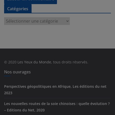
Catégories
C
a
t
é
g
o
r
© 2020
Les Yeux du Monde
, tous droits réservés.
i
e
Nos ouvrages
s
Perspectives géopolitiques en Afrique, Les éditions du net
2023
Les nouvelles routes de la soie chinoises : quelle évolution ?
– Editions du Net, 2020