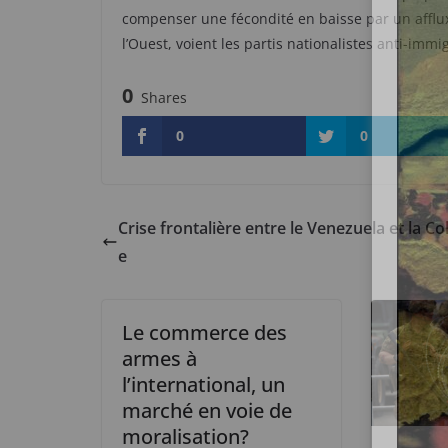
compenser une fécondité en baisse par un afflux
l’Ouest, voient les partis nationalistes anti-immi
0
Shares
0
0
Crise frontalière entre le Venezuela et la C
e
Le commerce des
armes à
l’international, un
marché en voie de
moralisation?