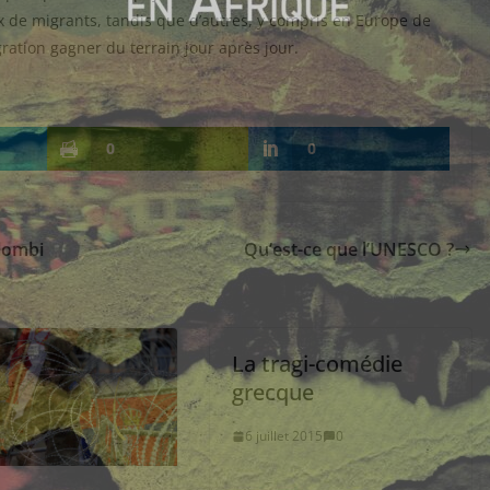
 de migrants, tandis que d’autres, y compris en Europe de
gration gagner du terrain jour après jour.
0
0
olombi
Qu’est-ce que l’UNESCO ?
La tragi-comédie
grecque
6 juillet 2015
0