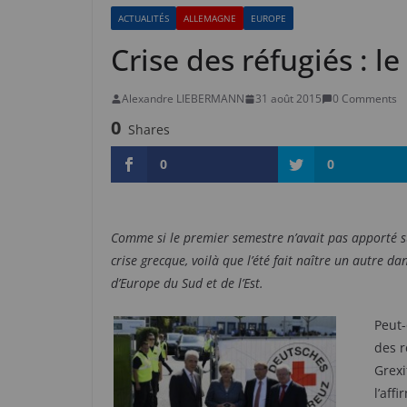
ACTUALITÉS
ALLEMAGNE
EUROPE
Crise des réfugiés : 
Alexandre LIEBERMANN
31 août 2015
0 Comments
0
Shares
0
0
Comme si le premier semestre n’avait pas apporté 
crise grecque, voilà que l’été fait naître un autre d
d’Europe du Sud et de l’Est.
Peut-
des r
Grexi
l’aff