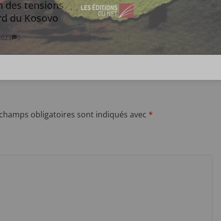
n des tensions
rd du Kosovo
 2023
0
 champs obligatoires sont indiqués avec
*