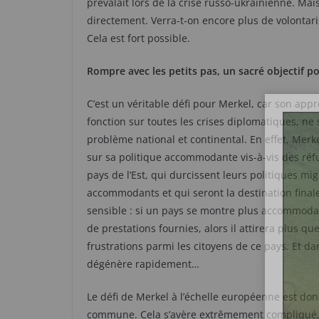
prévalait lors de la crise russo-ukrainienne. Mais
directement. Verra-t-on encore plus de volontar
Cela est fort possible.
Rompre avec les petits pas, un sacré objectif po
C’est un véritable défi pour Merkel, car son app
fonction sur toutes les crises diplomatiques, ne suf
problème national et continental. En effet, Merkel
sur sa politique accommodante vis-à-vis des réfu
pays de l’Est, qui durcissent leurs politiques migr
accommodants et qui seront la destination finale
sensible : si un pays se montre plus accommoda
de prestations fournies, alors il attirera plus q
frustrations parmi les citoyens de ce pays. Et da
dégénère rapidement…
Le défi de Merkel à l’échelle européenne est donc
commune. Cela s’avère extrêmement compliqué, p