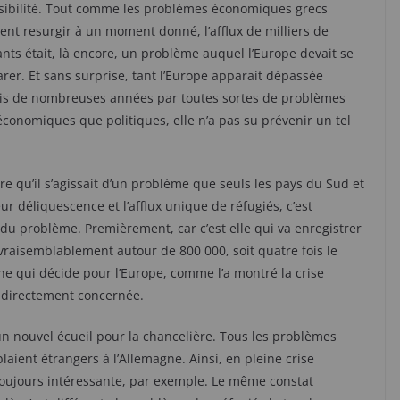
sibilité. Tout comme les problèmes économiques grecs
ent resurgir à un moment donné, l’afflux de milliers de
nts était, là encore, un problème auquel l’Europe devait se
rer. Et sans surprise, tant l’Europe apparait dépassée
is de nombreuses années par toutes sortes de problèmes
économiques que politiques, elle n’a pas su prévenir un tel
re qu’il s’agissait d’un problème que seuls les pays du Sud et
r déliquescence et l’afflux unique de réfugiés, c’est
 du problème. Premièrement, car c’est elle qui va enregistrer
vraisemblablement autour de 800 000, soit quatre fois le
ne qui décide pour l’Europe, comme l’a montré la crise
t directement concernée.
e un nouvel écueil pour la chancelière. Tous les problèmes
ient étrangers à l’Allemagne. Ainsi, en pleine crise
 toujours intéressante, par exemple. Le même constat