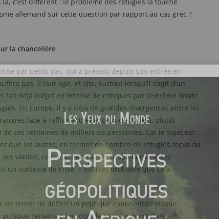
 là, c’est différent : le problème des réfugiés la touche
isme allemand sur cette question par rapport au cas grec ?
ur la chancelière
roche par petits pas, qui a prévalu depuis son entrée en
fira pas. Il faut agir, et vite, surtout lorsqu’il s’agit d’un
 fait déjà l’objet en interne de critiques par l’extrême droite
giés. En Europe, il y a déjà de grandes divergences entre les
atoires face à l’afflux actuel et ceux de l’Ouest, plutôt
 de ces centaines de milliers de personnes. Car le sujet est
nt que les autres, en termes de nombre de réfugiés reçus ou
ue ses voisins, ce qui générera très probablement des
ns un contexte de crise, il est très probable que cela
 de tenter de définir un politique continentale d’asile
uisque certains pays, dont le sien, se doivent de