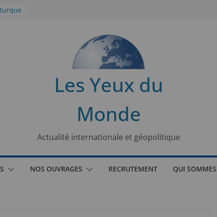
 turque
t
lit
s de la
Les Yeux du
seaux
Monde
tional
Actualité internationale et géopolitique
S
NOS OUVRAGES
RECRUTEMENT
QUI SOMMES