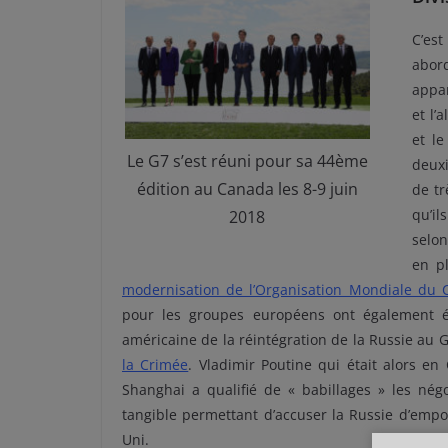
C’es
abord
appar
et l’
et le
Le G7 s’est réuni pour sa 44ème
deux
édition au Canada les 8-9 juin
de t
qu’il
2018
selon
en p
modernisation de l’Organisation Mondiale du
pour les groupes européens ont également ét
américaine de la réintégration de la Russie au 
la Crimée
. Vladimir Poutine qui était alors e
Shanghai a qualifié de « babillages » les négo
tangible permettant d’accuser la Russie d’emp
Uni.