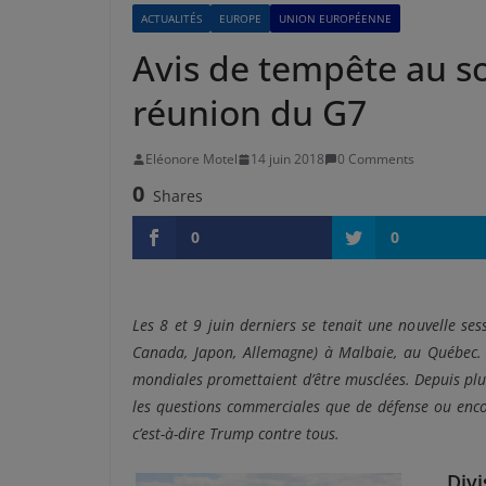
ACTUALITÉS
EUROPE
UNION EUROPÉENNE
Avis de tempête au so
réunion du G7
Eléonore Motel
14 juin 2018
0 Comments
0
Shares
0
0
Les 8 et 9 juin derniers se tenait une nouvelle ses
Canada, Japon, Allemagne) à Malbaie, au Québec.
mondiales promettaient d’être musclées. Depuis plusi
les questions commerciales que de défense ou enco
c’est-à-dire Trump contre tous.
Div