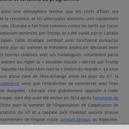
t dans une atmosphère tendue que les chefs d’États ont
é la rencontre, et les principales divisions sont rapidement
ues. L’Europe a fait front commun contre les tarifs sur l’acier
aluminium annoncés par Trump, et a été suivie par le Canada
 Japon. Cette stratégie semblait avoir fonctionné puisqu’au
ième jour du sommet le Président américain déclarait avoir
rès bonnes relations avec ses homologues, notamment parce
s avaient pu régler la « situation injuste » décrite par Trump
 laquelle les États-Unis sont la « tirelire du monde ». La mise
lace d’une zone de libre-échange entre les pays du G7, la
 Commerce
, ainsi que l’interdiction de commercer avec l’Iran
é évoquées. L’Europe s’est globalement opposée à l’idée
Groupe, dont elle avait été exclue en 2014 après
l’annexion de
n Chine pour le sommet de l’Organisation de Coopération de
ciations du G7 et a rappelé qu’il n’existait aucune preuve
oisonnement de l’espion russe,
Sergueï Skripal
, au Royaume-