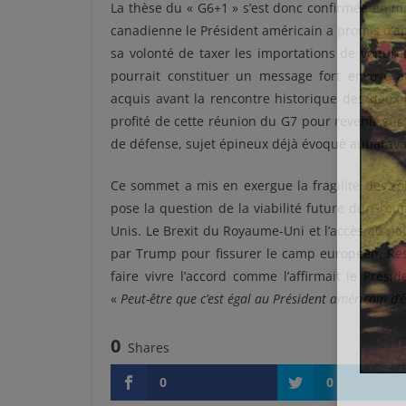
La thèse du « G6+1 » s’est donc confirmée en ma
canadienne le Président américain a promis d’app
sa volonté de taxer les importations de voiture
pourrait constituer un message fort envoyé a
acquis avant la rencontre historique des deux
profité de cette réunion du G7 pour revenir sur
de défense, sujet épineux déjà évoqué auparavan
Ce sommet a mis en exergue la fragilité des re
pose la question de la viabilité future du Gro
Unis. Le Brexit du Royaume-Uni et l’accès au pouv
par Trump pour fissurer le camp européen. Res
faire vivre l’accord comme l’affirmait le Prési
«
Peut-être que c’est égal au Président américain d’ê
0
Shares
0
0