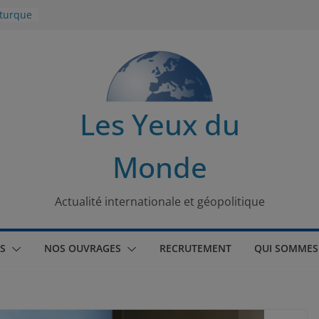
 turque
t
lit
s de la
Les Yeux du
seaux
Monde
tional
Actualité internationale et géopolitique
S
NOS OUVRAGES
RECRUTEMENT
QUI SOMMES