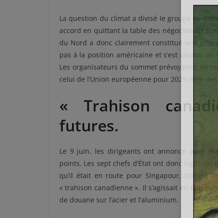
La question du climat a divisé le groupe de ma
accord en quittant la table des négociations po
du Nord a donc clairement constitué une priori
pas à la position américaine et s’est absous de 
Les organisateurs du sommet prévoyaient de recy
celui de l’Union européenne pour 2025 (99% des b
« Trahison canadi
futures.
Le 9 juin, les dirigeants ont annoncé avoir ét
points. Les sept chefs d’État ont donc signé u
qu’il était en route pour Singapour, Donald Tr
« trahison canadienne ». Il s’agissait en fait d’u
de douane sur l’acier et l’aluminium.