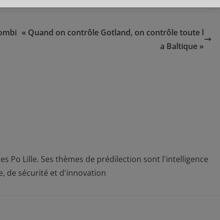
lombi
« Quand on contrôle Gotland, on contrôle toute l
a Baltique »
s Po Lille. Ses thèmes de prédilection sont l'intelligence
 de sécurité et d'innovation