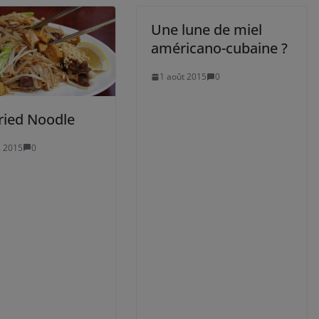
Une lune de miel
américano-cubaine ?
1 août 2015
0
Fried Noodle
 2015
0