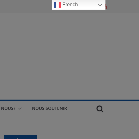
French
 NOUS?
NOUS SOUTENIR