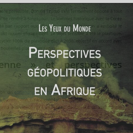
nière prévisible. Donald Trump s’est fermement opposé à tout
ur se rendre à Singapour. Le sommet historique avec la Corée
té par rapport aux alliés occidentaux. Le Japon a emboîté le
tout nouvel engagement. Le sujet sensible a été le plastique.
cler 100% du plastique d’ici à 2030, objectif en accord avec
outeilles plastiques recyclées).
enne » et perspectives
abli un
communiqué commun
et s’être mis d’accord sur 28
n document, non contraignant juridiquement. Cependant, alors
ump a annoncé qu’il se retirait de l’accord en vertu d’une
n tweet de Justin Trudeau qualifiant d’ « insultants » les droits