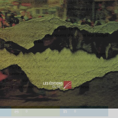
tière climatique et commerciale. À la suite de la déclaration
liquer, et même d’alourdir, les tarifs prévus et a reconfirmé
s étrangères à hauteur de 25%. Cette volte-face sur l’accord
u leader nord-coréen, lui rappelant qu’aucun accord n’est
 hommes le 12 juin 2018 à Singapour. Le Président Trump a
 la nécessité pour les pays européens d’accroître leur budget
t sur l’avenir de l’OTAN.
lations entre alliés, tandis que le désengagement de Trump
upe en l’absence d’une puissance fondatrice comme les États-
oir d’un populiste en Italie sont autant de failles exploitées
te à savoir si le duo Macron – Merkel trouvera le moyen de
dent français sur twitter avant la rencontre en ces termes :
tre isolé mais ça nous est aussi égal d’être à 6 si besoin était.
».
0
0