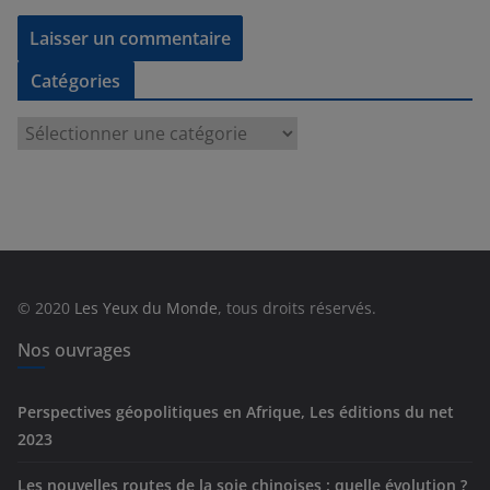
Catégories
C
a
t
é
g
o
r
© 2020
Les Yeux du Monde
, tous droits réservés.
i
e
Nos ouvrages
s
Perspectives géopolitiques en Afrique, Les éditions du net
2023
Les nouvelles routes de la soie chinoises : quelle évolution ?