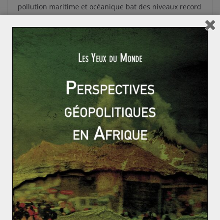
pollution maritime et océanique bat des niveaux record
chaque année, bien loin de toute grande préoccupation
mondiale. Le retour de bâton sur les populations
littorales pourrait être énorme, puisqu’elle contribue à
la montée du niveau des océans, menaçant des
millions de Terriens dans les prochaines décennies.
Finalement, il semble que nous n’en soyons qu’au
début de nos peines. Le plus petit océan du globe,
l’Océan Arctique, fond, créant là d’immenses
opportunités pour les navires internationaux. Si
l’Arctique devient accessible pour la plupart des
navires marchands, il s’agira d’un fait aussi retentissant
que l’ouverture du Canal de Suez fin XIXe siècle. Mais
plus dû aux excès de l’homme qu’à ses exploits
techniques, ce tel évènement ne peut qu’inquiéter.