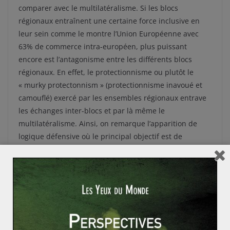
comparer avec le multilatéralisme. Si les blocs
régionaux entraînent une certaine force inclusive en
leur sein comme le montre l’Union Européenne avec
63% de commerce intra-européen, plus puissant
encore est l’antagonisme entre les différents blocs
régionaux. En effet, le protectionnisme ou plutôt le
« murky protectonnism » (protectionnisme inavoué et
camouflé) exercé par les ensembles régionaux entrave
les échanges inter-blocs et par là même le
multilatéralisme. Ainsi, on remarque l’apparition de
logique défensive où le principal objectif est de
contrecarrer les velléités d’autrui. De plus, les blocs
régionaux forment des détournements de trafic en
raison, par exemple, des subventions permettant
l’établissement de prix attractifs pour les pays
membres. Pour conséquence, l’intégration régionale
semble défavorable aux pays situés en fin de processus
de distribution puisqu’ils subissent ces détournements