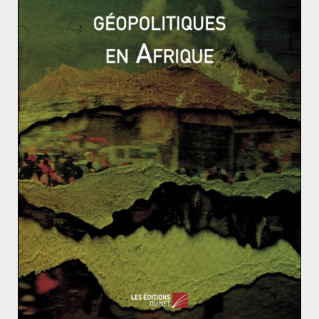
et doivent ainsi s’approvisionner auprès du pays
fournisseur le moins efficace. Face au système
discriminatoire du régionalisme, on ne peut alors
qu’évoquer un multilatéralisme dégradé issu des
limites propres aux blocs régionaux.
Néanmoins, cette situation d’une prépondérance du
régionalisme sur le multilatéralisme est-elle
inquiétante ? La déglobalisation, étudiée par Brad
Setser, illustre ces peurs. Elle ne signifie pas la fin de
l’ouverture économique et financière entre les pays
mais une situation où les échanges deviennent moins
dynamique et où les exportations peuvent moins
alimentés la croissance des pays. Par conséquent, la
croissance d’un bloc régional se transmet moins aux
autres blocs. Dès lors, le régionalisme accentue la
dérive des blocs régionaux et la fragilité interne des
blocs puisqu’ils ne dépendent uniquement de leur