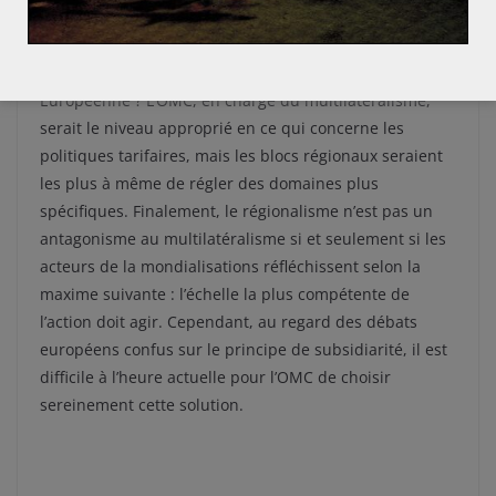
propre stabilité. Dans ces conditions, ne faudrait-il pas
opter pour une vision reposant sur le principe de
subsidiarité comme appliqué au sein de l’Union
Européenne ? L’OMC, en charge du multilatéralisme,
serait le niveau approprié en ce qui concerne les
politiques tarifaires, mais les blocs régionaux seraient
les plus à même de régler des domaines plus
spécifiques. Finalement, le régionalisme n’est pas un
antagonisme au multilatéralisme si et seulement si les
acteurs de la mondialisations réfléchissent selon la
maxime suivante : l’échelle la plus compétente de
l’action doit agir. Cependant, au regard des débats
européens confus sur le principe de subsidiarité, il est
difficile à l’heure actuelle pour l’OMC de choisir
sereinement cette solution.