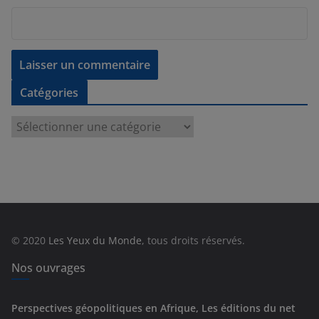
Catégories
C
a
t
é
g
o
r
© 2020
Les Yeux du Monde
, tous droits réservés.
i
e
Nos ouvrages
s
Perspectives géopolitiques en Afrique, Les éditions du net