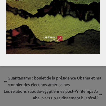
la production), sans que cela n’ait été vérifié à moyen
terme. Un tel accord permettrait de relancer la
croissance des pays émergents producteurs tels que le
Brésil, la Colombie ou encore l’Angola mais également
relancer les investissements du secteur, mais sa
concrétisation et son application demeurent incertains.
Guantánamo : boulet de la présidence Obama et ma
rronnier des élections américaines
Les relations saoudo-égyptiennes post-Printemps Ar
abe : vers un raidissement bilatéral ?