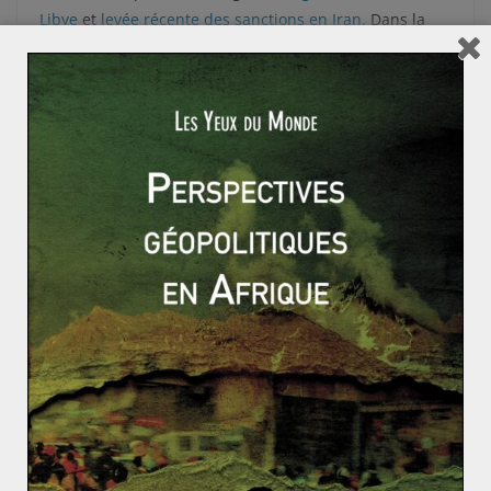
Libye
et
levée récente des sanctions en Iran.
Dans la
même logique,
l’Irak, sujette à des troubles depuis
2003,
ainsi que le Venezuela particulièrement
vulnérable économiquement pourrait connaitre le
même régime. En outre, par le passé, les quotas de
production n’ont pas toujours été respectés en pratique
par les Etats soucieux de leurs intérêts. Les pays
n’appartenant pas à l’OPEP tels que la Russie ne sont
pas liés à cet accord tandis que leur gestion de la
production affecte l’ensemble du marché pétrolier.
Aussi, si la Russie participe aux négociations de l’OPEP,
ce n’est pas le cas des Etats Unis, dont les sociétés
pétrolières ne sont de toute façon pas liées aux
décisions de l’Etat fédéral.
Qualifié d’historique, cet accord qui n’en est pas un, a
temporairement fait augmenter le prix du pétrole (+6%
du cours du Brent après l’annonce de la limitation de