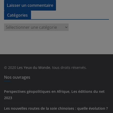
Catégories
C
a
t
é
g
o
r
© 2020
Les Yeux du Monde
, tous droits réservés.
i
e
Nos ouvrages
s
Perspectives géopolitiques en Afrique, Les éditions du net
2023
Les nouvelles routes de la soie chinoises : quelle évolution ?