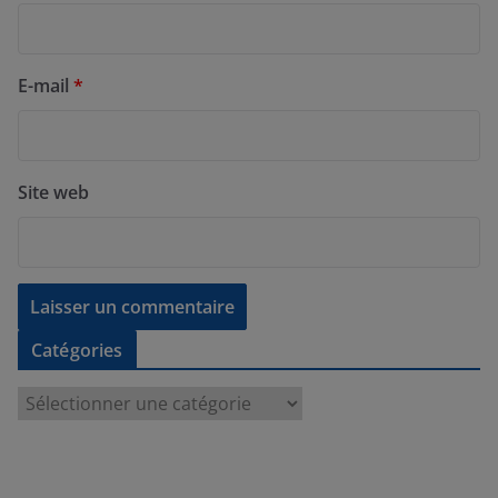
E-mail
*
Site web
Catégories
C
a
t
é