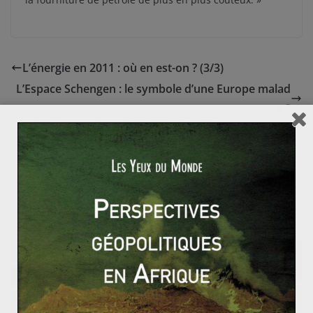
L’énergie en 2011 : où en est-on ? (3/3)
L’Espace Schengen : le symbole d’une Europe malad
e ?
L’affaire PRISM
9 juin 2013
0