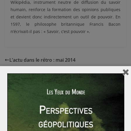
Wikipédia, instrument neutre de diffusion du savoir
humain, renforce la formation des opinions publiques
et devient donc indirectement un outil de pouvoir. En
1597, le philosophe britannique Francis Bacon
n’écrivait-il pas : « Savoir, c’est pouvoir ».
L’actu dans le rétro : mai 2014
La régionalisation de l’espace mondial : en Amérique
latine que reste-t-il de l’utopie bolivarienne ?
Rémy SABATHIE