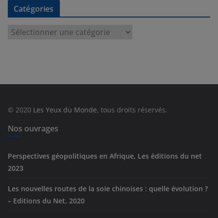
Catégories
C
a
t
é
g
o
r
© 2020
Les Yeux du Monde
, tous droits réservés.
i
e
Nos ouvrages
s
Perspectives géopolitiques en Afrique, Les éditions du net
2023
Les nouvelles routes de la soie chinoises : quelle évolution ?
– Editions du Net, 2020