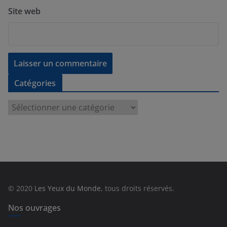
Site web
Catégories
C
a
t
é
g
o
r
© 2020
Les Yeux du Monde
, tous droits réservés.
i
e
Nos ouvrages
s