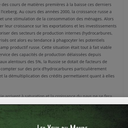
ce des cours de matières premières à la baisse ces derniers
l’iceberg. Au cours des années 2000, la croissance russe a
, et une stimulation de la consommation des ménages. Alors
r leur croissance sur les exportations et les investissements
loriser des secteurs de production internes (hydrocarbures,
orisés ont alors eu tendance à phagocyter les potentiels
mp productif russe. Cette situation était tout à fait viable
ervice des capacités de production délaissées depuis
aux alentours des 5%, la Russie se dotait de facteurs de
 compter sur des prix d’hydrocarbures particulièrement
t la démultiplication des crédits permettaient quant à elles
ie arrivent à saturation et la croissance du pays ne se fera
r ceux-ci restent pour l’heure peu développés en raison des
la Russie dans l’OMC en 2011 a su enclencher un processus
 de nombreux progrès sont encore à faire, notamment
justice. Les investisseurs sont d’autant plus frileux que les