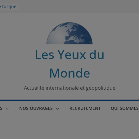
é turque
ent
nflit
es de la
Les Yeux du
éseaux
Monde
ational
du
s
Actualité internationale et géopolitique
S
NOS OUVRAGES
RECRUTEMENT
QUI SOMMES