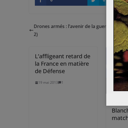
Drones armés : l’avenir de la guerre en déba
2)
L’affligeant retard de
la France en matière
de Défense
19 mai 2013
1
Cours
Blanch
match