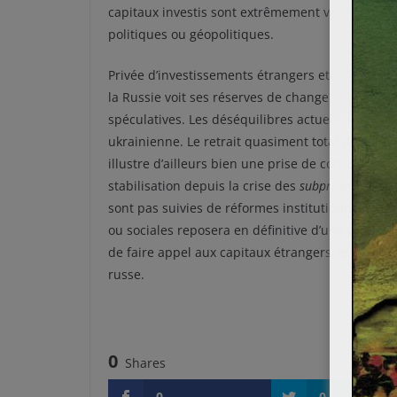
capitaux investis sont extrêmement volatiles et
politiques ou géopolitiques.
Privée d’investissements étrangers et de moins e
la Russie voit ses réserves de change s’amenuise
spéculatives. Les déséquilibres actuels de l’éco
ukrainienne. Le retrait quasiment total de la Ba
illustre d’ailleurs bien une prise de conscience 
stabilisation depuis la crise des
subprimes –
des 
sont pas suivies de réformes institutionnelles. L
ou sociales reposera en définitive d’une part su
de faire appel aux capitaux étrangers, et d’autr
russe.
0
Shares
0
0