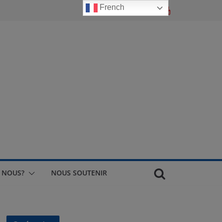
French
 NOUS?
NOUS SOUTENIR