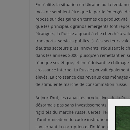
En réalité, la situation en Ukraine ou la tendan
mois ne semblent être que la partie émergée de 
reposé sur des gains en termes de productivité
que les principaux grands émergents font repose
étrangers, la Russie a quant à elle cherché à va
transports, services publics…). Ces secteurs val
d’autres secteurs plus innovants, réduisant le cha
dans les années 2000, puisqu’en remettant en s
l’époque soviétique, et en réduisant le chômage 
croissance interne. La Russie pouvait également
élevés. La croissance des revenus des ménages e
de stimuler le marché de consommation russe.
Aujourd’hui, les capacités productives de la Russ
désormais pas sans investissements étrangers. O
rigidités du marché russe. Certes, l’entrée de 
d’uniformisation du cadre institutionnel, mais
concernant la corruption et l’indépendance de la 