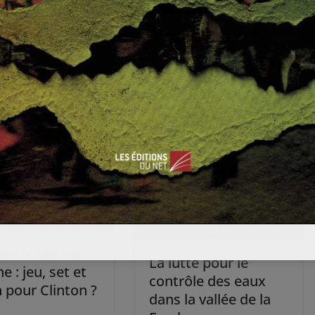
t (1/
Où va l’OPEP ?
e à la Maison
La lutte pour le
e : jeu, set et
contrôle des eaux
 pour Clinton ?
dans la vallée de la