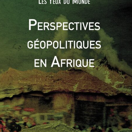
 peuvent à tout moment disparaître, au gré des événements
n moins détentrice dollars issus de l’exportation de pétrole,
r et sa monnaie intérieure se fragiliser face aux attaques
nomie russe s’étendent donc bien au-delà de la crise
nque Centrale russe dans la stabilisation du cours du rouble
globale sur le peu de résultats obtenus par les efforts de
efforts menés en vain puisque les mesures financières ne
a stabilité du rouble face aux crises économiques, politiques
r l’acceptation par les gouvernements russes de la nécessité
e part sur la réforme profonde de la politique économique
0
0