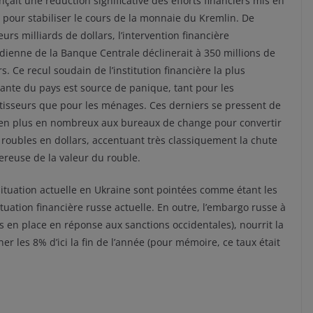
çait une réduction significative des efforts financiers mis en
 pour stabiliser le cours de la monnaie du Kremlin. De
eurs milliards de dollars, l’intervention financière
dienne de la Banque Centrale déclinerait à 350 millions de
rs. Ce recul soudain de l’institution financière la plus
ante du pays est source de panique, tant pour les
tisseurs que pour les ménages. Ces derniers se pressent de
en plus en nombreux aux bureaux de change pour convertir
 roubles en dollars, accentuant très classiquement la chute
reuse de la valeur du rouble.
situation actuelle en Ukraine sont pointées comme étant les
uation financière russe actuelle. En outre, l’embargo russe à
is en place en réponse aux sanctions occidentales), nourrit la
ner les 8% d’ici la fin de l’année (pour mémoire, ce taux était