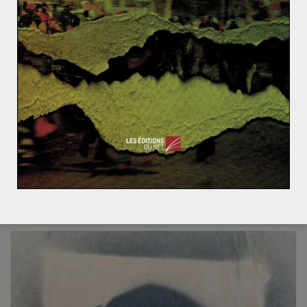
La Guinée équatoriale, pays hôte de la
CAN 2015
18 novembre 2014
0
Occupy Wall Street : un an après, que
reste-t-il des 99% ?
18 septembre 2012
0