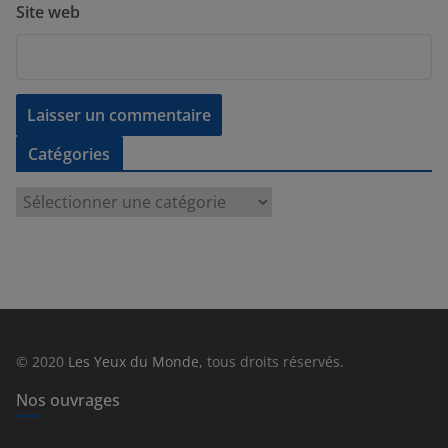
Site web
Catégories
C
a
t
é
g
o
r
© 2020
Les Yeux du Monde
, tous droits réservés.
i
e
Nos ouvrages
s