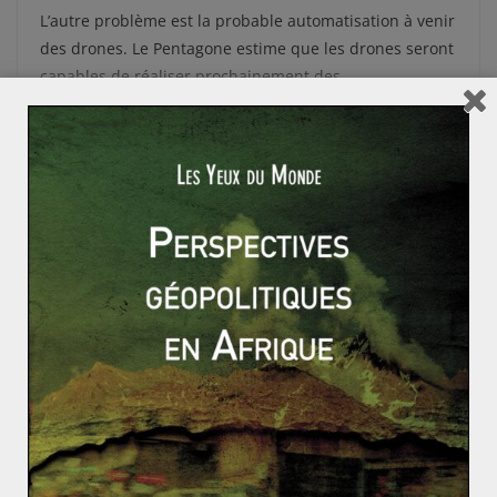
L’autre problème est la probable automatisation à venir
des drones. Le Pentagone estime que les drones seront
capables de réaliser prochainement des
bombardements (2025), mener des combats air-air
(2033) et être autonomes (2034). Le jour où les drones
deviendront des robots létaux autonomes (RLA),
l’éthique guerrière sera encore plus bouleversée :
sommes-nous capable et devons-nous accepter qu’une
intelligence artificielle puisse prendre la décision de
tuer un homme ?
La Belgique à l’aube d’une nouvelle crise politique ?
La politique énergétique américaine depuis 1945 (2/
2)