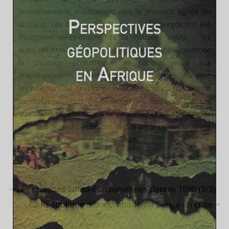
investissement, notamment vers la province agitée du
Xinjiang. Les deux villes d’Ürümqui et Khorgos ont été
désignées villes-étapes de la nouvelle route : les
autorités chinoises espèrent ainsi que l’amélioration de
la situation économique et sociale grâce aux
investissements permettra de calmer les tensions avec
les ouigours. Le développement des voies terrestres lui
permet également de diminuer les risques pour ses
flux commerciaux face à la piraterie, et de soulager la
pression pouvant venir des flottes américaines croisant
dans l’Océan Indien et le Pacifique.
Les relations latino-étatsuniennes depuis 1990 (3/3)
La République démocratique du Congo en crise