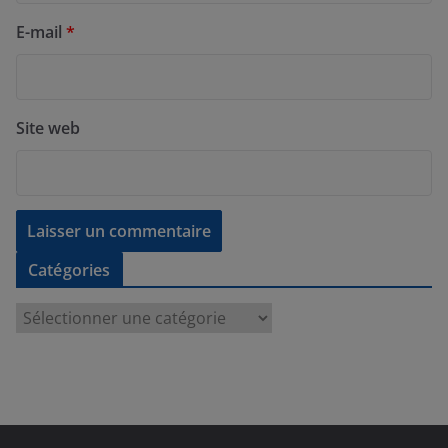
E-mail
*
Site web
Catégories
C
a
t
é
g
o