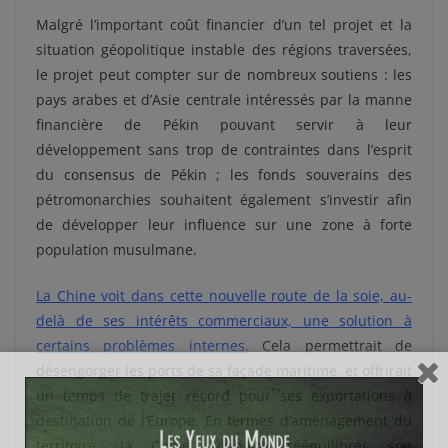
Malgré l’important coût financier d’un tel projet et la
situation géopolitique instable des régions traversées,
le projet peut compter sur de nombreux soutiens : les
pays arabes et d’Asie centrale intéressés par la manne
financière de Pékin pouvant servir à leur
développement sans trop de contraintes dans l’esprit
du consensus de Pékin ; les fonds souverains des
pétromonarchies souhaitent également s’investir afin
de développer leur influence sur une zone à forte
population musulmane.
La Chine voit dans cette nouvelle route de la soie, au-
delà de ses intérêts commerciaux, une solution à
certains problèmes internes.
Cela permettrait de
désengorger les ports de sa façade maritime, et offrirait
un temps de trajet record pour ses exportations à
destination de l’Europe. En termes d’aménagement du
territoire, la Chine souhaite rééquilibrer son